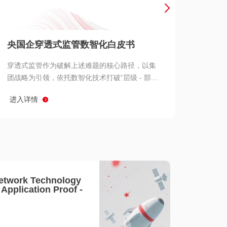
产品 >
央国企穿透式监管数智化白皮书
穿透式监管作为破解上述难题的核心路径，以集
团战略为引领，依托数智化技术打破“层级 - 部门
- 系统” 三重壁垒，实现从集团总部到基层经营单
进入详情
元的纵向全级次贯通、从监管指标到业务源头的
横向全链路延伸、 从风险预警到根因追溯的全周
期管控。
etwork Technology
- Application Proof -