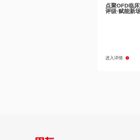
点聚OFD临
评级·赋能新
进入详情