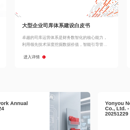
查看所有
大型企业司库体系建设白皮书
卓越的司库运营体系是财务数智化的核心能力，
利用领先技术深度挖掘数据价值，智能引导管理
决策 链、生产经营链、客户服务链更加敏捷高效
进入详情
协同，增强战略決策支持深度，走向价值财务。
ork Annual
Yonyou N
24
Co., Ltd. 
20251229