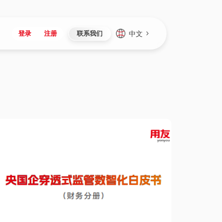
中文
登录
注册
联系我们
Japan
Vietnam
资讯与活动
iuap平台
成为合作伙伴
企业数据
Singapore
Malaysia
心
制造
新闻发布
智能平台
可持续产品与解决方案
数据服务
Indonesia
Thailand
者社区
研发
媒体报道
数据平台
数据安全与隐私
Europe
Turkey
生态定制平台
项目
资料中心
开发平台
社会影响力
Hungary
Mexico
资产
视频中心
云技术平台
人才发展
Hong Kong
Macau
协同
活动中心（日历）
应用平台
公司治理
Taiwan
Global
全球商业创新大会
连接平台
应用下载