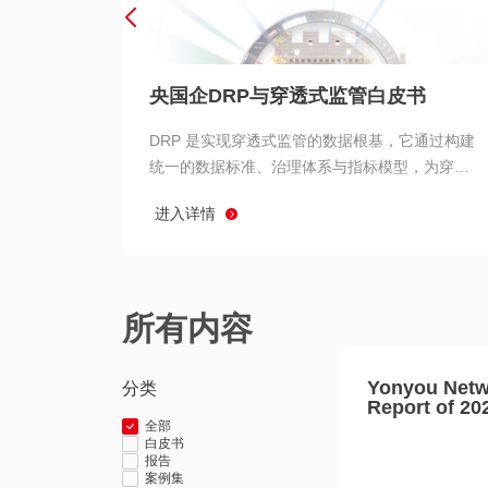
央国企DRP与穿透式监管白皮书
DRP 是实现穿透式监管的数据根基，它通过构建
统一的数据标准、治理体系与指标模型，为穿透
式监管提供了高质量、可信赖的数据基础。而以
进入详情
用友 BIP 为代表的新一代数智化平台，则为 DRP
的落地与穿透式监管的实现提供了强大的技术支
撑
所有内容
Yonyou Netw
分类
Report of 20
全部
白皮书
报告
案例集