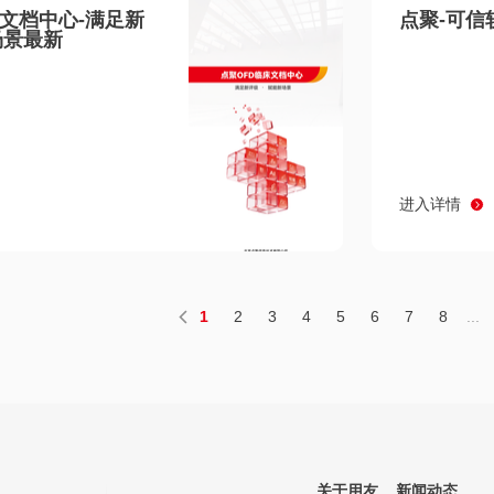
床文档中心-满足新
点聚-可信
场景最新
进入详情
1
2
3
4
5
6
7
8
...
关于用友
新闻动态