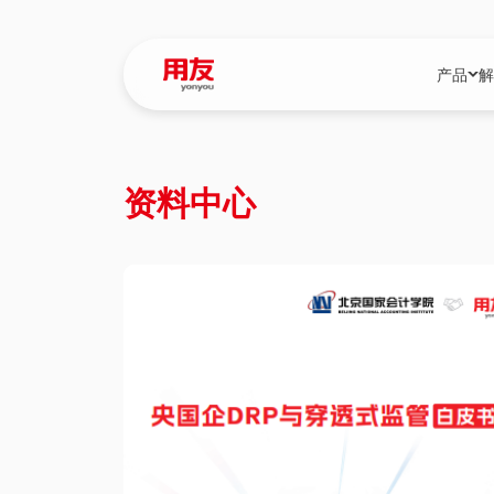
产品
解
YonBIP
行业解决
资料中心
YonBIP（大型
消费品行
YonSuite（
服务
畅捷通（小微企
国资
iuap平台（数
农业
用友BIP超级版
医药
U9 Cloud（
医疗
交通公用
建筑