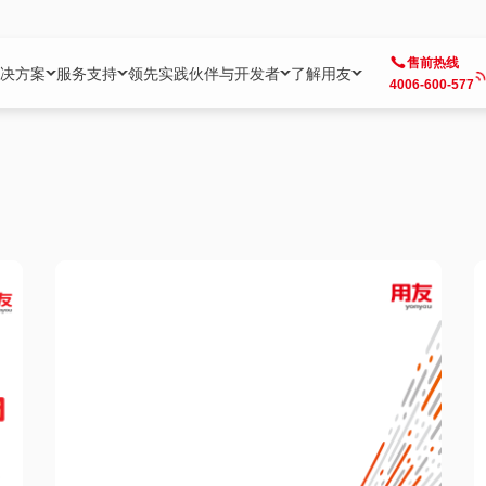
售前热线
决方案
服务支持
领先实践
伙伴与开发者
了解用友
4006-600-577
方案
社区
成为合作伙伴
企业AI
热点解决方案
公司信息
客户支持
开发者
业务领域
企业）
业
用户社区
地产
用友伙伴体系
企业AI
AI+全场景智能服务
了解用友
大型企业客户成功
用友开发者中
财务
成长型企业）
开发者社区
制造
ISV生态伙伴
YonGPT
用友BIP发布时刻
投资者关系
成长型企业客户成功
YonBIP开发
人力
业）
会计家园
金融
专业服务伙伴
智友（YonMate）
用友BIP企业数智化套件
全球分支机构
帮助中心
YonMaker
供应链
智化底座）
摩天
教育
战略联盟伙伴
YonWork
全球化数智运营解决方案
加入用友
友户通
营销
iKM
政务
增值经销伙伴
YonCode
用友BIP国产替代
阳光经营
产品安全中心
采购
制造业云ERP）
烟草
算法备案中心
广信