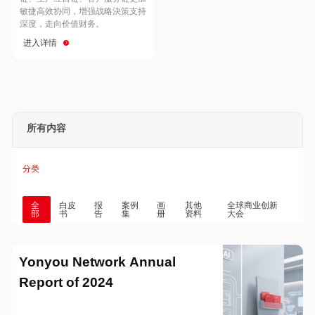
Hong Kong
Macau
敏捷高效协同，增强战略決策支持
深度，走向价值财务。
进入详情
Taiwan
Global
所有内容
分类
全
白皮
报
案例
画
其他
全球商业创新
部
书
告
集
册
资料
大会
Yonyou Network Annual
Report of 2024