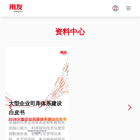
Japan
Vietnam
资料中心
Singapore
Malaysia
Indonesia
Thailand
Europe
Turkey
大型企业司库体系建设
白皮书
Hungary
Mexico
卓越的司库运营体系是财务数智化
的核心能力，利用领先技术深度挖
掘数据价值，智能引导管理决策
链、生产经营链、客户服务链更加