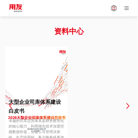
Japan
Vietnam
资料中心
Singapore
Malaysia
Indonesia
Thailand
Europe
Turkey
大型企业司库体系建设
白皮书
Hungary
Mexico
卓越的司库运营体系是财务数智化
的核心能力，利用领先技术深度挖
掘数据价值，智能引导管理决策
链、生产经营链、客户服务链更加