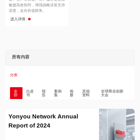
Hong Kong
Macau
敏捷高效协同，增强战略決策支持
深度，走向价值财务。
进入详情
Taiwan
Global
所有内容
分类
全
白皮
报
案例
画
其他
全球商业创新
部
书
告
集
册
资料
大会
Yonyou Network Annual
Report of 2024