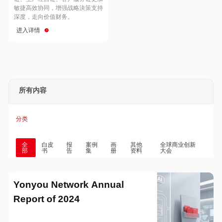
Hong Kong
Macau
敏捷高效协同，增强战略決策支持
深度，走向价值财务。
进入详情
Taiwan
Global
所有内容
分类
全
白皮
报
案例
画
其他
全球商业创新
部
书
告
集
册
资料
大会
Yonyou Network Annual
Report of 2024