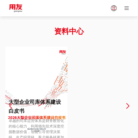
Japan
Vietnam
资料中心
Singapore
Malaysia
Indonesia
Thailand
Europe
Turkey
大型企业司库体系建设
白皮书
Hungary
Mexico
卓越的司库运营体系是财务数智化
的核心能力，利用领先技术深度挖
掘数据价值，智能引导管理决策
链、生产经营链、客户服务链更加