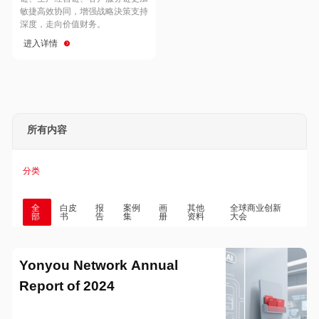
Hong Kong
Macau
敏捷高效协同，增强战略決策支持
深度，走向价值财务。
进入详情
Taiwan
Global
所有内容
分类
全
白皮
报
案例
画
其他
全球商业创新
部
书
告
集
册
资料
大会
Yonyou Network Annual
Report of 2024