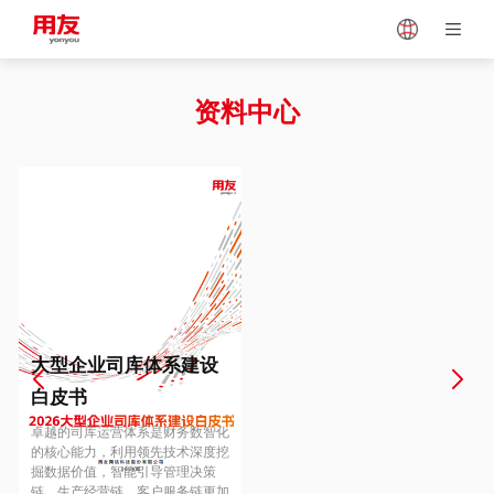
Japan
Vietnam
资料中心
Singapore
Malaysia
Indonesia
Thailand
Europe
Turkey
大型企业司库体系建设
白皮书
Hungary
Mexico
卓越的司库运营体系是财务数智化
的核心能力，利用领先技术深度挖
掘数据价值，智能引导管理决策
链、生产经营链、客户服务链更加