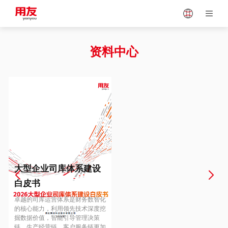
Japan
Vietnam
资料中心
Singapore
Malaysia
Indonesia
Thailand
Europe
Turkey
大型企业司库体系建设
白皮书
Hungary
Mexico
卓越的司库运营体系是财务数智化
的核心能力，利用领先技术深度挖
掘数据价值，智能引导管理决策
链、生产经营链、客户服务链更加