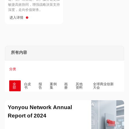
Hong Kong
Macau
敏捷高效协同，增强战略決策支持
深度，走向价值财务。
进入详情
Taiwan
Global
所有内容
分类
全
白皮
报
案例
画
其他
全球商业创新
部
书
告
集
册
资料
大会
Yonyou Network Annual
Report of 2024