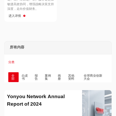
Hong Kong
Macau
敏捷高效协同，增强战略決策支持
深度，走向价值财务。
进入详情
Taiwan
Global
所有内容
分类
全
白皮
报
案例
画
其他
全球商业创新
部
书
告
集
册
资料
大会
Yonyou Network Annual
Report of 2024