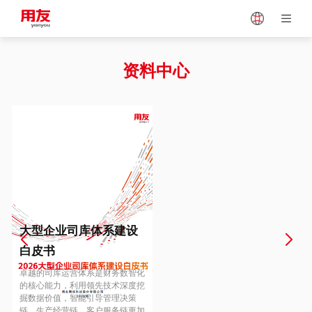
Japan
Vietnam
资料中心
Singapore
Malaysia
Indonesia
Thailand
Europe
Turkey
大型企业司库体系建设
白皮书
Hungary
Mexico
卓越的司库运营体系是财务数智化
的核心能力，利用领先技术深度挖
掘数据价值，智能引导管理决策
链、生产经营链、客户服务链更加