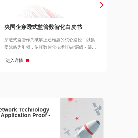
产品 >
央国企穿透式监管数智化白皮书
穿透式监管作为破解上述难题的核心路径，以集
团战略为引领，依托数智化技术打破“层级 - 部门
- 系统” 三重壁垒，实现从集团总部到基层经营单
进入详情
元的纵向全级次贯通、从监管指标到业务源头的
横向全链路延伸、 从风险预警到根因追溯的全周
期管控。
etwork Technology
- Application Proof -