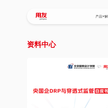
产品
解
YonBIP
行业解决
资料中心
YonBIP（大型
消费品行
YonSuite（
服务
畅捷通（小微企
国资
iuap平台（数
农业
用友BIP超级版
医药
U9 Cloud（
医疗
交通公用
建筑