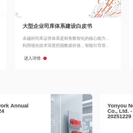
查看所有
大型企业司库体系建设白皮书
卓越的司库运营体系是财务数智化的核心能力，
利用领先技术深度挖掘数据价值，智能引导管理
决策 链、生产经营链、客户服务链更加敏捷高效
进入详情
协同，增强战略決策支持深度，走向价值财务。
ork Annual
Yonyou N
24
Co., Ltd. 
20251229