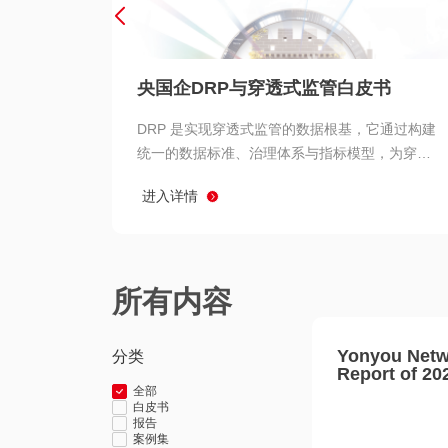
央国企DRP与穿透式监管白皮书
DRP 是实现穿透式监管的数据根基，它通过构建
统一的数据标准、治理体系与指标模型，为穿透
式监管提供了高质量、可信赖的数据基础。而以
进入详情
用友 BIP 为代表的新一代数智化平台，则为 DRP
的落地与穿透式监管的实现提供了强大的技术支
撑
所有内容
Yonyou Netw
分类
Report of 20
全部
白皮书
报告
案例集