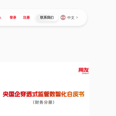
中文
登录
注册
联系我们
Japan
Vietnam
资讯与活动
iuap平台
成为合作伙伴
企业数据
Singapore
Malaysia
心
制造
新闻发布
智能平台
可持续产品与解决方案
数据服务
Indonesia
Thailand
者社区
研发
媒体报道
数据平台
数据安全与隐私
Europe
Turkey
生态定制平台
项目
资料中心
开发平台
社会影响力
Hungary
Mexico
资产
视频中心
云技术平台
人才发展
Hong Kong
Macau
协同
活动中心（日历）
应用平台
公司治理
Taiwan
Global
全球商业创新大会
连接平台
应用下载