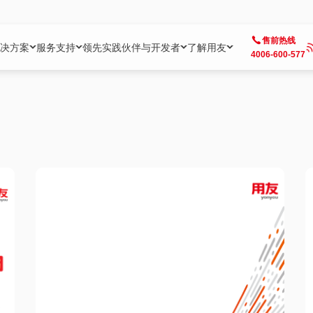
售前热线
决方案
服务支持
领先实践
伙伴与开发者
了解用友
4006-600-577
方案
社区
成为合作伙伴
企业AI
热点解决方案
公司信息
客户支持
开发者
业务领域
企业）
业
用户社区
地产
用友伙伴体系
企业AI
AI+全场景智能服务
了解用友
大型企业客户成功
用友开发者中
财务
成长型企业）
开发者社区
制造
ISV生态伙伴
YonGPT
用友BIP发布时刻
投资者关系
成长型企业客户成功
YonBIP开发
人力
业）
会计家园
金融
专业服务伙伴
智友（YonMate）
用友BIP企业数智化套件
全球分支机构
帮助中心
YonMaker
供应链
智化底座）
摩天
教育
战略联盟伙伴
YonWork
全球化数智运营解决方案
加入用友
友户通
营销
iKM
政务
增值经销伙伴
YonCode
用友BIP国产替代
阳光经营
产品安全中心
采购
制造业云ERP）
烟草
算法备案中心
广信