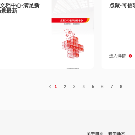
床文档中心-满足新
点聚-可信
场景最新
进入详情
1
2
3
4
5
6
7
8
...
关于用友
新闻动态