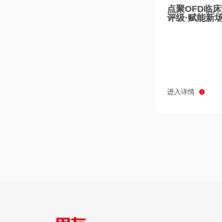
点聚OFD临
评级·赋能新
进入详情