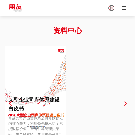
Japan
Vietnam
资料中心
Singapore
Malaysia
Indonesia
Thailand
Europe
Turkey
大型企业司库体系建设
白皮书
Hungary
Mexico
卓越的司库运营体系是财务数智化
的核心能力，利用领先技术深度挖
掘数据价值，智能引导管理决策
链、生产经营链、客户服务链更加