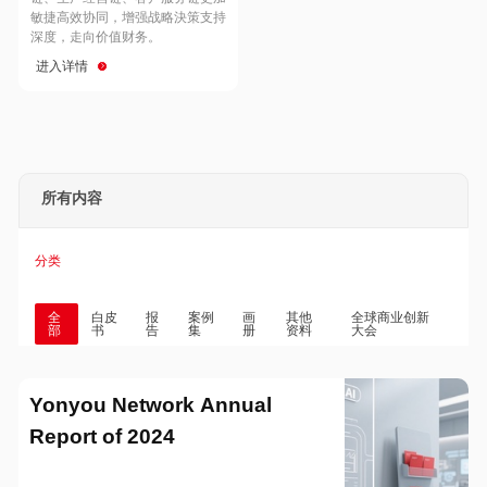
Hong Kong
Macau
敏捷高效协同，增强战略決策支持
深度，走向价值财务。
进入详情
Taiwan
Global
所有内容
分类
全
白皮
报
案例
画
其他
全球商业创新
部
书
告
集
册
资料
大会
Yonyou Network Annual
Report of 2024