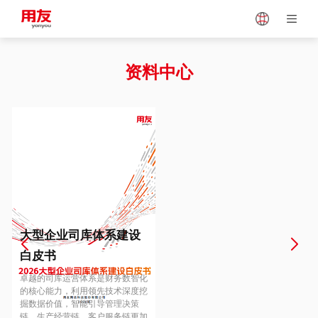
Japan
Vietnam
资料中心
Singapore
Malaysia
Indonesia
Thailand
Europe
Turkey
大型企业司库体系建设
白皮书
Hungary
Mexico
卓越的司库运营体系是财务数智化
的核心能力，利用领先技术深度挖
掘数据价值，智能引导管理决策
链、生产经营链、客户服务链更加