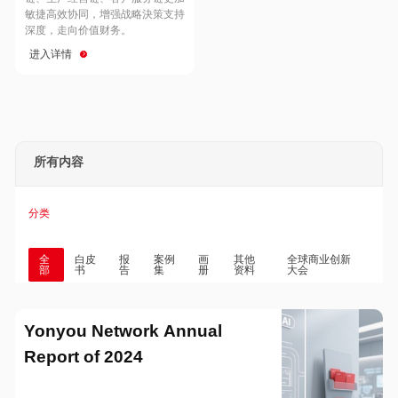
Hong Kong
Macau
敏捷高效协同，增强战略決策支持
深度，走向价值财务。
进入详情
Taiwan
Global
所有内容
分类
全
白皮
报
案例
画
其他
全球商业创新
部
书
告
集
册
资料
大会
Yonyou Network Annual
Report of 2024