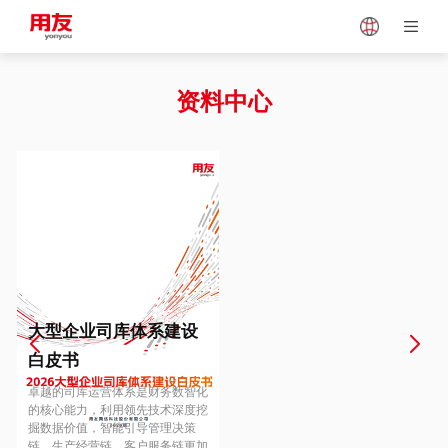
Japan
Vietnam
资料中心
Singapore
Malaysia
Indonesia
Thailand
Europe
Turkey
大型企业司库体系建设
白皮书
Hungary
Mexico
卓越的司库运营体系是财务数智化
的核心能力，利用领先技术深度挖
掘数据价值，智能引导管理决策
链、生产经营链、客户服务链更加