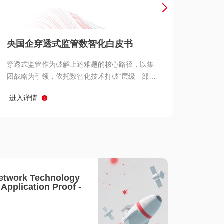
产品 >
央国企穿透式监管数智化白皮书
穿透式监管作为破解上述难题的核心路径，以集
团战略为引领，依托数智化技术打破“层级 - 部门
- 系统” 三重壁垒，实现从集团总部到基层经营单
进入详情
元的纵向全级次贯通、从监管指标到业务源头的
横向全链路延伸、 从风险预警到根因追溯的全周
期管控。
etwork Technology
- Application Proof -