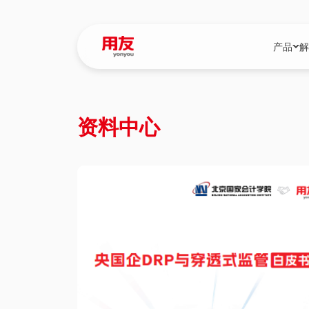
产品
解
YonBIP
行业解决
资料中心
YonBIP（大型
消费品行
YonSuite（
服务
畅捷通（小微企
国资
iuap平台（数
农业
用友BIP超级版
医药
U9 Cloud（
医疗
交通公用
建筑