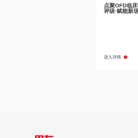
点聚OFD临
评级·赋能新
进入详情