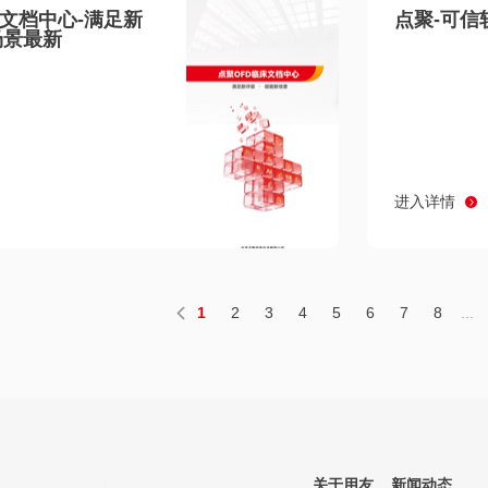
床文档中心-满足新
点聚-可信
场景最新
进入详情
1
2
3
4
5
6
7
8
...
关于用友
新闻动态