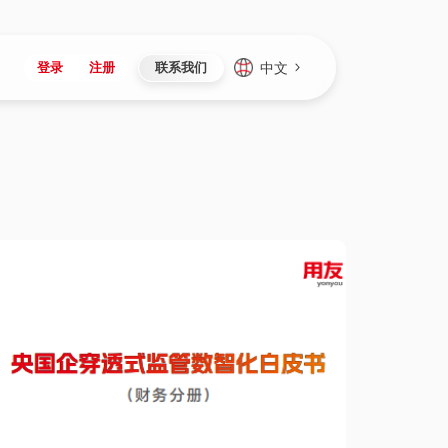
中文
登录
注册
联系我们
Japan
Vietnam
资讯与活动
iuap平台
成为合作伙伴
企业数据
Singapore
Malaysia
心
制造
新闻发布
智能平台
可持续产品与解决方案
数据服务
Indonesia
Thailand
者社区
研发
媒体报道
数据平台
数据安全与隐私
Europe
Turkey
生态定制平台
项目
资料中心
开发平台
社会影响力
Hungary
Mexico
资产
视频中心
云技术平台
人才发展
Hong Kong
Macau
协同
活动中心（日历）
应用平台
公司治理
Taiwan
Global
全球商业创新大会
连接平台
应用下载