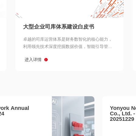
查看所有
大型企业司库体系建设白皮书
卓越的司库运营体系是财务数智化的核心能力，
利用领先技术深度挖掘数据价值，智能引导管理
决策 链、生产经营链、客户服务链更加敏捷高效
进入详情
协同，增强战略決策支持深度，走向价值财务。
ork Annual
Yonyou N
24
Co., Ltd. 
20251229