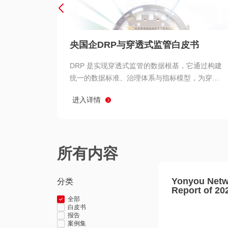
央国企DRP与穿透式监管白皮书
DRP 是实现穿透式监管的数据根基，它通过构建
统一的数据标准、治理体系与指标模型，为穿透
式监管提供了高质量、可信赖的数据基础。而以
进入详情
用友 BIP 为代表的新一代数智化平台，则为 DRP
的落地与穿透式监管的实现提供了强大的技术支
撑
所有内容
Yonyou Netw
分类
Report of 20
全部
白皮书
报告
案例集