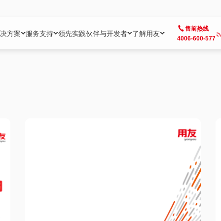
售前热线
决方案
服务支持
领先实践
伙伴与开发者
了解用友
4006-600-577
方案
社区
成为合作伙伴
企业AI
热点解决方案
公司信息
客户支持
开发者
业务领域
企业）
业
用户社区
地产
用友伙伴体系
企业AI
AI+全场景智能服务
了解用友
大型企业客户成功
用友开发者中
财务
成长型企业）
开发者社区
制造
ISV生态伙伴
YonGPT
用友BIP发布时刻
投资者关系
成长型企业客户成功
YonBIP开发
人力
业）
会计家园
金融
专业服务伙伴
智友（YonMate）
用友BIP企业数智化套件
全球分支机构
帮助中心
YonMaker
供应链
智化底座）
摩天
教育
战略联盟伙伴
YonWork
全球化数智运营解决方案
加入用友
友户通
营销
iKM
政务
增值经销伙伴
YonCode
用友BIP国产替代
阳光经营
产品安全中心
采购
制造业云ERP）
烟草
算法备案中心
广信