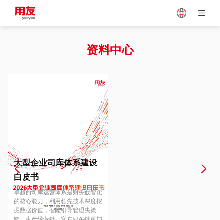
Japan
Vietnam
资料中心
Singapore
Malaysia
Indonesia
Thailand
Europe
Turkey
大型企业司库体系建设
白皮书
Hungary
Mexico
卓越的司库运营体系是财务数智化
的核心能力，利用领先技术深度挖
掘数据价值，智能引导管理决策
链、生产经营链、客户服务链更加