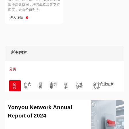
Hong Kong
Macau
敏捷高效协同，增强战略決策支持
深度，走向价值财务。
进入详情
Taiwan
Global
所有内容
分类
全
白皮
报
案例
画
其他
全球商业创新
部
书
告
集
册
资料
大会
Yonyou Network Annual
Report of 2024