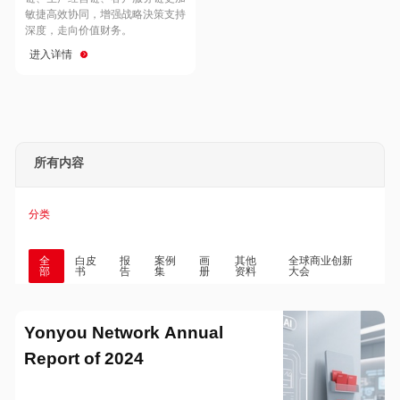
Hong Kong
Macau
敏捷高效协同，增强战略決策支持
深度，走向价值财务。
进入详情
Taiwan
Global
所有内容
分类
全
白皮
报
案例
画
其他
全球商业创新
部
书
告
集
册
资料
大会
Yonyou Network Annual
Report of 2024