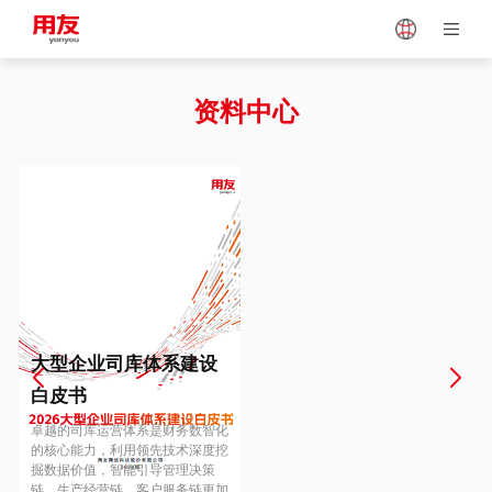
Japan
Vietnam
资料中心
Singapore
Malaysia
Indonesia
Thailand
Europe
Turkey
大型企业司库体系建设
白皮书
Hungary
Mexico
卓越的司库运营体系是财务数智化
的核心能力，利用领先技术深度挖
掘数据价值，智能引导管理决策
链、生产经营链、客户服务链更加