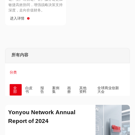
Hong Kong
Macau
敏捷高效协同，增强战略決策支持
深度，走向价值财务。
进入详情
Taiwan
Global
所有内容
分类
全
白皮
报
案例
画
其他
全球商业创新
部
书
告
集
册
资料
大会
Yonyou Network Annual
Report of 2024