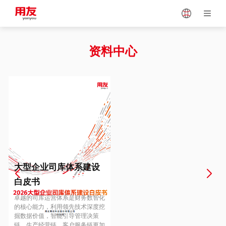
Japan
Vietnam
资料中心
Singapore
Malaysia
Indonesia
Thailand
Europe
Turkey
大型企业司库体系建设
白皮书
Hungary
Mexico
卓越的司库运营体系是财务数智化
的核心能力，利用领先技术深度挖
掘数据价值，智能引导管理决策
链、生产经营链、客户服务链更加