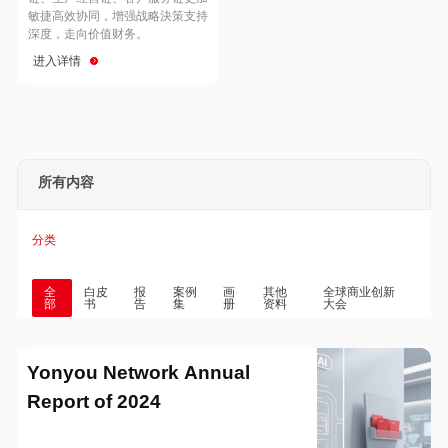
Hong Kong
Macau
敏捷高效协同，增强战略決策支持
深度，走向价值财务。
进入详情
Taiwan
Global
所有内容
分类
全
白皮
报
案例
画
其他
全球商业创新
部
书
告
集
册
资料
大会
Yonyou Network Annual
Report of 2024