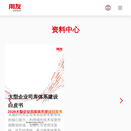
Japan
Vietnam
资料中心
Singapore
Malaysia
Indonesia
Thailand
Europe
Turkey
大型企业司库体系建设
白皮书
Hungary
Mexico
卓越的司库运营体系是财务数智化
的核心能力，利用领先技术深度挖
掘数据价值，智能引导管理决策
链、生产经营链、客户服务链更加