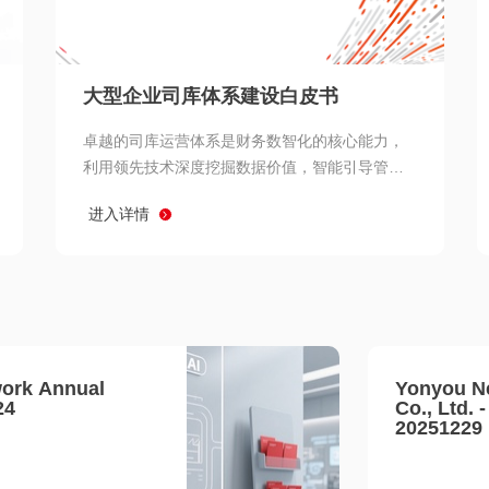
查看所有
大型企业司库体系建设白皮书
卓越的司库运营体系是财务数智化的核心能力，
利用领先技术深度挖掘数据价值，智能引导管理
决策 链、生产经营链、客户服务链更加敏捷高效
进入详情
协同，增强战略決策支持深度，走向价值财务。
ork Annual
Yonyou N
24
Co., Ltd. 
20251229