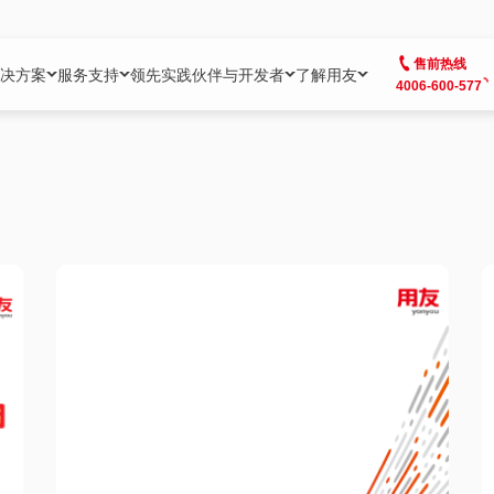
售前热线
决方案
服务支持
领先实践
伙伴与开发者
了解用友
4006-600-577
方案
社区
成为合作伙伴
企业AI
热点解决方案
公司信息
客户支持
开发者
业务领域
企业）
业
用户社区
地产
用友伙伴体系
企业AI
AI+全场景智能服务
了解用友
大型企业客户成功
用友开发者中
财务
成长型企业）
开发者社区
制造
ISV生态伙伴
YonGPT
用友BIP发布时刻
投资者关系
成长型企业客户成功
YonBIP开发
人力
业）
会计家园
金融
专业服务伙伴
智友（YonMate）
用友BIP企业数智化套件
全球分支机构
帮助中心
YonMaker
供应链
智化底座）
摩天
教育
战略联盟伙伴
YonWork
全球化数智运营解决方案
加入用友
友户通
营销
iKM
政务
增值经销伙伴
YonCode
用友BIP国产替代
阳光经营
产品安全中心
采购
制造业云ERP）
烟草
算法备案中心
广信