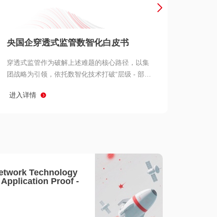
产品 >
央国企穿透式监管数智化白皮书
穿透式监管作为破解上述难题的核心路径，以集
团战略为引领，依托数智化技术打破“层级 - 部门
- 系统” 三重壁垒，实现从集团总部到基层经营单
进入详情
元的纵向全级次贯通、从监管指标到业务源头的
横向全链路延伸、 从风险预警到根因追溯的全周
期管控。
etwork Technology
- Application Proof -