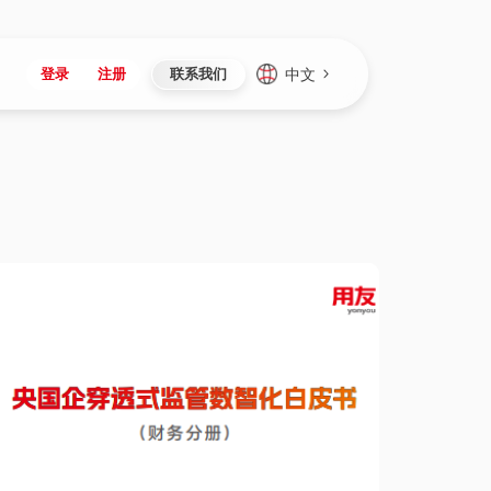
中文
登录
注册
联系我们
Japan
Vietnam
资讯与活动
iuap平台
成为合作伙伴
企业数据
Singapore
Malaysia
心
制造
新闻发布
智能平台
可持续产品与解决方案
数据服务
Indonesia
Thailand
者社区
研发
媒体报道
数据平台
数据安全与隐私
Europe
Turkey
生态定制平台
项目
资料中心
开发平台
社会影响力
Hungary
Mexico
资产
视频中心
云技术平台
人才发展
Hong Kong
Macau
协同
活动中心（日历）
应用平台
公司治理
Taiwan
Global
全球商业创新大会
连接平台
应用下载