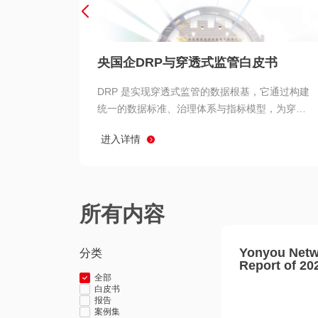
央国企DRP与穿透式监管白皮书
DRP 是实现穿透式监管的数据根基，它通过构建
统一的数据标准、治理体系与指标模型，为穿透
式监管提供了高质量、可信赖的数据基础。而以
进入详情
用友 BIP 为代表的新一代数智化平台，则为 DRP
的落地与穿透式监管的实现提供了强大的技术支
撑
所有内容
Yonyou Netw
分类
Report of 20
全部
白皮书
报告
案例集