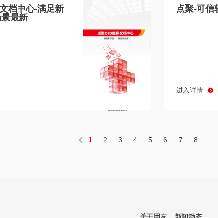
床文档中心-满足新
点聚-可信
场景最新
进入详情
1
2
3
4
5
6
7
8
...
关于用友
新闻动态