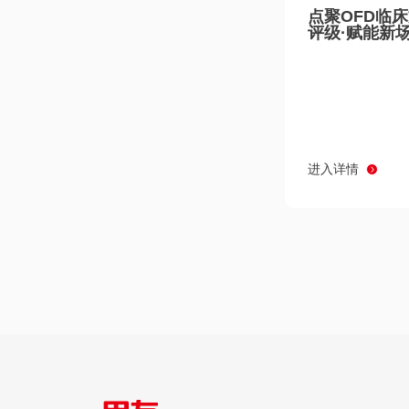
点聚OFD临
评级·赋能新
进入详情