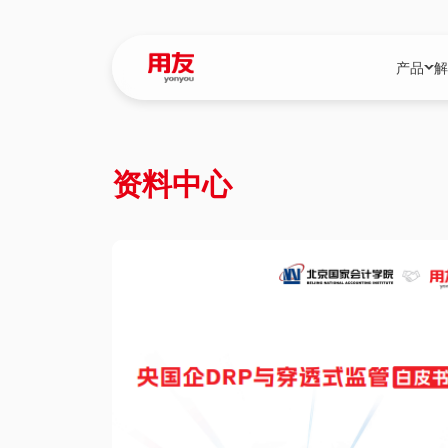
产品
解
YonBIP
行业解决
资料中心
YonBIP（大型
消费品行
YonSuite（
服务
畅捷通（小微企
国资
iuap平台（数
农业
用友BIP超级版
医药
U9 Cloud（
医疗
交通公用
建筑