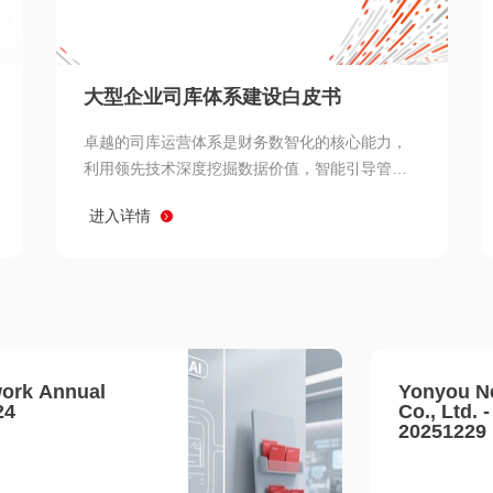
查看所有
大型企业司库体系建设白皮书
卓越的司库运营体系是财务数智化的核心能力，
利用领先技术深度挖掘数据价值，智能引导管理
决策 链、生产经营链、客户服务链更加敏捷高效
进入详情
协同，增强战略決策支持深度，走向价值财务。
ork Annual
Yonyou N
24
Co., Ltd. 
20251229