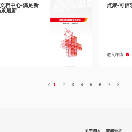
床文档中心-满足新
点聚-可信
场景最新
进入详情
1
2
3
4
5
6
7
8
...
关于用友
新闻动态