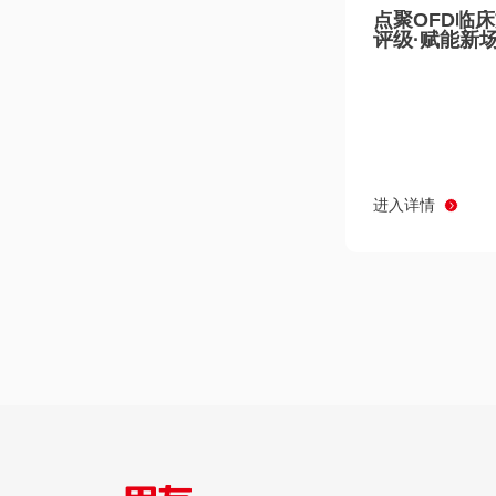
点聚OFD临
评级·赋能新
进入详情