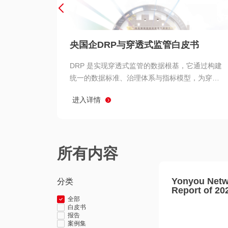
央国企DRP与穿透式监管白皮书
DRP 是实现穿透式监管的数据根基，它通过构建
统一的数据标准、治理体系与指标模型，为穿透
式监管提供了高质量、可信赖的数据基础。而以
进入详情
用友 BIP 为代表的新一代数智化平台，则为 DRP
的落地与穿透式监管的实现提供了强大的技术支
撑
所有内容
Yonyou Netw
分类
Report of 20
全部
白皮书
报告
案例集