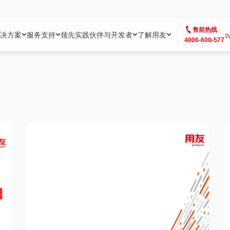
售前热线
决方案
服务支持
领先实践
伙伴与开发者
了解用友
4006-600-577
方案
社区
成为合作伙伴
企业AI
热点解决方案
公司信息
客户支持
开发者
业务领域
企业）
业
用户社区
地产
用友伙伴体系
企业AI
AI+全场景智能服务
了解用友
大型企业客户成功
用友开发者中
财务
成长型企业）
开发者社区
制造
ISV生态伙伴
YonGPT
用友BIP发布时刻
投资者关系
成长型企业客户成功
YonBIP开发
人力
业）
会计家园
金融
专业服务伙伴
智友（YonMate）
用友BIP企业数智化套件
全球分支机构
帮助中心
YonMaker
供应链
智化底座）
摩天
教育
战略联盟伙伴
YonWork
全球化数智运营解决方案
加入用友
友户通
营销
iKM
政务
增值经销伙伴
YonCode
用友BIP国产替代
阳光经营
产品安全中心
采购
制造业云ERP）
烟草
算法备案中心
广信