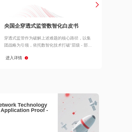
产品 >
央国企穿透式监管数智化白皮书
穿透式监管作为破解上述难题的核心路径，以集
团战略为引领，依托数智化技术打破“层级 - 部门
- 系统” 三重壁垒，实现从集团总部到基层经营单
进入详情
元的纵向全级次贯通、从监管指标到业务源头的
横向全链路延伸、 从风险预警到根因追溯的全周
期管控。
etwork Technology
- Application Proof -