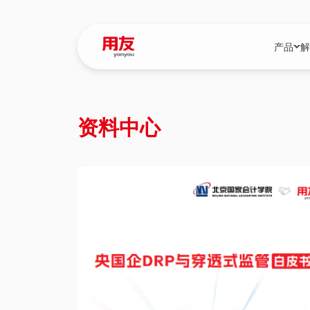
产品
解
YonBIP
行业解决
资料中心
YonBIP（大型
消费品行
YonSuite（
服务
畅捷通（小微企
国资
iuap平台（数
农业
用友BIP超级版
医药
U9 Cloud（
医疗
交通公用
建筑