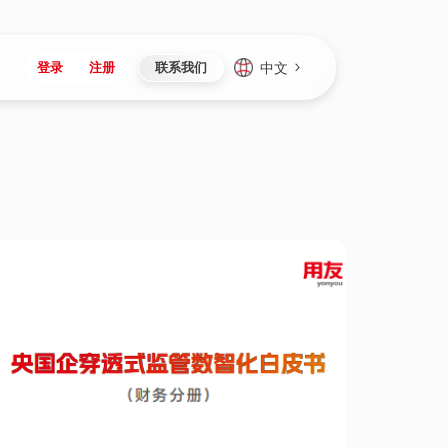
中文
登录
注册
联系我们
Japan
Vietnam
资讯与活动
iuap平台
成为合作伙伴
企业数据
Singapore
Malaysia
心
制造
新闻发布
智能平台
可持续产品与解决方案
数据服务
Indonesia
Thailand
者社区
研发
媒体报道
数据平台
数据安全与隐私
Europe
Turkey
生态定制平台
项目
资料中心
开发平台
社会影响力
Hungary
Mexico
资产
视频中心
云技术平台
人才发展
Hong Kong
Macau
协同
活动中心（日历）
应用平台
公司治理
Taiwan
Global
全球商业创新大会
连接平台
应用下载