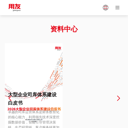
Japan
Vietnam
资料中心
Singapore
Malaysia
Indonesia
Thailand
Europe
Turkey
大型企业司库体系建设
白皮书
Hungary
Mexico
卓越的司库运营体系是财务数智化
的核心能力，利用领先技术深度挖
掘数据价值，智能引导管理决策
链、生产经营链、客户服务链更加