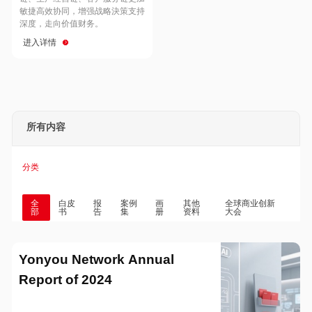
Hong Kong
Macau
敏捷高效协同，增强战略決策支持
深度，走向价值财务。
进入详情
Taiwan
Global
所有内容
分类
全
白皮
报
案例
画
其他
全球商业创新
部
书
告
集
册
资料
大会
Yonyou Network Annual
Report of 2024