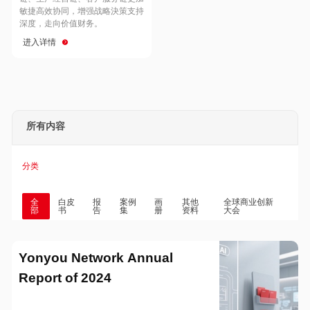
Hong Kong
Macau
敏捷高效协同，增强战略決策支持
深度，走向价值财务。
进入详情
Taiwan
Global
所有内容
分类
全
白皮
报
案例
画
其他
全球商业创新
部
书
告
集
册
资料
大会
Yonyou Network Annual
Report of 2024