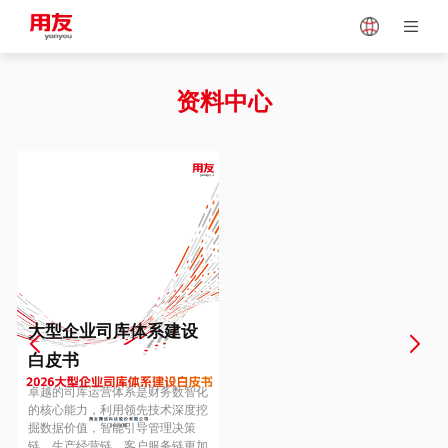
Japan
Vietnam
资料中心
Singapore
Malaysia
Indonesia
Thailand
Europe
Turkey
大型企业司库体系建设
白皮书
Hungary
Mexico
卓越的司库运营体系是财务数智化
的核心能力，利用领先技术深度挖
掘数据价值，智能引导管理决策
链、生产经营链、客户服务链更加