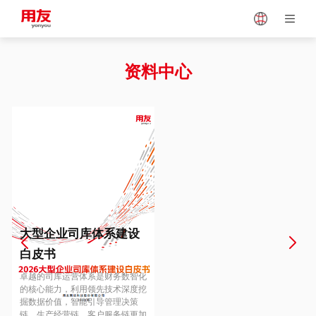
Japan
Vietnam
资料中心
Singapore
Malaysia
Indonesia
Thailand
Europe
Turkey
大型企业司库体系建设
白皮书
Hungary
Mexico
卓越的司库运营体系是财务数智化
的核心能力，利用领先技术深度挖
掘数据价值，智能引导管理决策
链、生产经营链、客户服务链更加