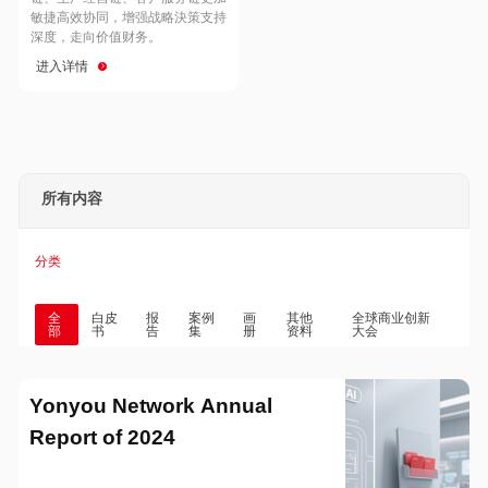
Hong Kong
Macau
敏捷高效协同，增强战略決策支持
深度，走向价值财务。
进入详情
Taiwan
Global
所有内容
分类
全
白皮
报
案例
画
其他
全球商业创新
部
书
告
集
册
资料
大会
Yonyou Network Annual
Report of 2024