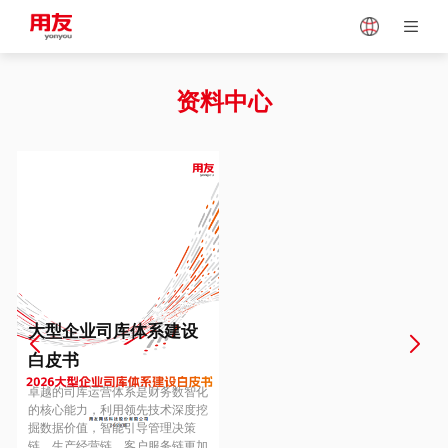
Japan
Vietnam
资料中心
Singapore
Malaysia
Indonesia
Thailand
Europe
Turkey
大型企业司库体系建设
白皮书
Hungary
Mexico
卓越的司库运营体系是财务数智化
的核心能力，利用领先技术深度挖
掘数据价值，智能引导管理决策
链、生产经营链、客户服务链更加