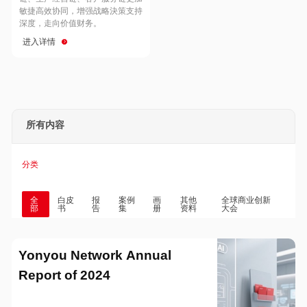
Hong Kong
Macau
敏捷高效协同，增强战略決策支持
深度，走向价值财务。
进入详情
Taiwan
Global
所有内容
分类
全
白皮
报
案例
画
其他
全球商业创新
部
书
告
集
册
资料
大会
Yonyou Network Annual
Report of 2024