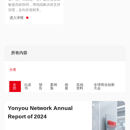
Hong Kong
Macau
敏捷高效协同，增强战略決策支持
深度，走向价值财务。
进入详情
Taiwan
Global
所有内容
分类
全
白皮
报
案例
画
其他
全球商业创新
部
书
告
集
册
资料
大会
Yonyou Network Annual
Report of 2024