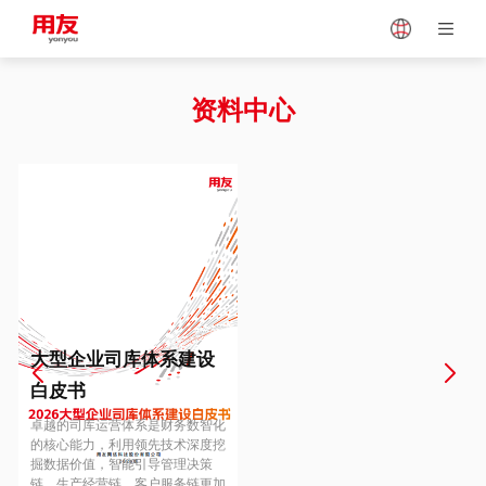
Japan
Vietnam
资料中心
Singapore
Malaysia
Indonesia
Thailand
Europe
Turkey
大型企业司库体系建设
白皮书
Hungary
Mexico
卓越的司库运营体系是财务数智化
的核心能力，利用领先技术深度挖
掘数据价值，智能引导管理决策
链、生产经营链、客户服务链更加