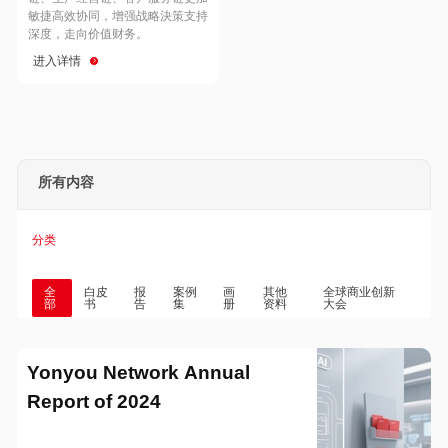
Hong Kong
Macau
敏捷高效协同，增强战略決策支持
深度，走向价值财务。
进入详情
Taiwan
Global
所有内容
分类
全
白皮
报
案例
画
其他
全球商业创新
部
书
告
集
册
资料
大会
Yonyou Network Annual
Report of 2024