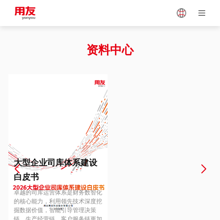
Japan
Vietnam
资料中心
Singapore
Malaysia
Indonesia
Thailand
Europe
Turkey
大型企业司库体系建设
白皮书
Hungary
Mexico
卓越的司库运营体系是财务数智化
的核心能力，利用领先技术深度挖
掘数据价值，智能引导管理决策
链、生产经营链、客户服务链更加