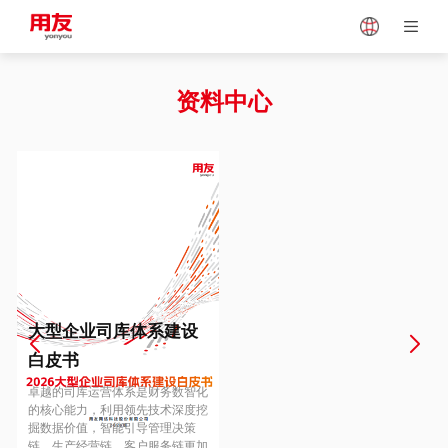
Japan
Vietnam
资料中心
Singapore
Malaysia
Indonesia
Thailand
Europe
Turkey
大型企业司库体系建设
白皮书
Hungary
Mexico
卓越的司库运营体系是财务数智化
的核心能力，利用领先技术深度挖
掘数据价值，智能引导管理决策
链、生产经营链、客户服务链更加