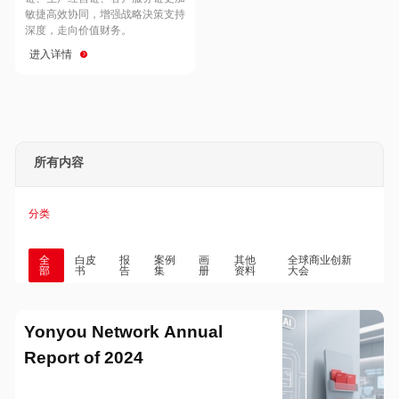
Hong Kong
Macau
敏捷高效协同，增强战略決策支持
深度，走向价值财务。
进入详情
Taiwan
Global
所有内容
分类
全
白皮
报
案例
画
其他
全球商业创新
部
书
告
集
册
资料
大会
Yonyou Network Annual
Report of 2024