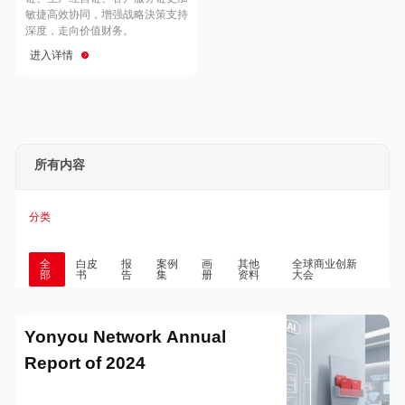
Hong Kong
Macau
敏捷高效协同，增强战略決策支持
深度，走向价值财务。
进入详情
Taiwan
Global
所有内容
分类
全
白皮
报
案例
画
其他
全球商业创新
部
书
告
集
册
资料
大会
Yonyou Network Annual
Report of 2024