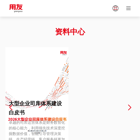
Japan
Vietnam
资料中心
Singapore
Malaysia
Indonesia
Thailand
Europe
Turkey
大型企业司库体系建设
白皮书
Hungary
Mexico
卓越的司库运营体系是财务数智化
的核心能力，利用领先技术深度挖
掘数据价值，智能引导管理决策
链、生产经营链、客户服务链更加