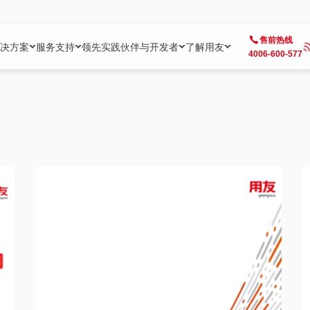
售前热线
决方案
服务支持
领先实践
伙伴与开发者
了解用友
4006-600-577
方案
社区
成为合作伙伴
企业AI
热点解决方案
公司信息
客户支持
开发者
业务领域
企业）
业
用户社区
地产
用友伙伴体系
企业AI
AI+全场景智能服务
了解用友
大型企业客户成功
用友开发者中
财务
成长型企业）
开发者社区
制造
ISV生态伙伴
YonGPT
用友BIP发布时刻
投资者关系
成长型企业客户成功
YonBIP开发
人力
业）
会计家园
金融
专业服务伙伴
智友（YonMate）
用友BIP企业数智化套件
全球分支机构
帮助中心
YonMaker
供应链
智化底座）
摩天
教育
战略联盟伙伴
YonWork
全球化数智运营解决方案
加入用友
友户通
营销
iKM
政务
增值经销伙伴
YonCode
用友BIP国产替代
阳光经营
产品安全中心
采购
制造业云ERP）
烟草
算法备案中心
广信