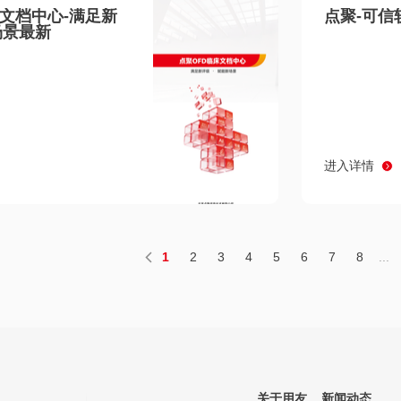
床文档中心-满足新
点聚-可信
场景最新
进入详情
1
2
3
4
5
6
7
8
...
关于用友
新闻动态