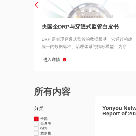
央国企DRP与穿透式监管白皮书
DRP 是实现穿透式监管的数据根基，它通过构建
统一的数据标准、治理体系与指标模型，为穿透
式监管提供了高质量、可信赖的数据基础。而以
进入详情
用友 BIP 为代表的新一代数智化平台，则为 DRP
的落地与穿透式监管的实现提供了强大的技术支
撑
所有内容
Yonyou Netw
分类
Report of 20
全部
白皮书
报告
案例集