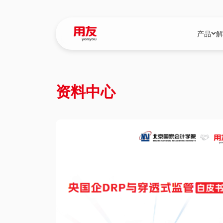
产品
解
YonBIP
行业解决
资料中心
YonBIP（大型
消费品行
YonSuite（
服务
畅捷通（小微企
国资
iuap平台（数
农业
用友BIP超级版
医药
U9 Cloud（
医疗
交通公用
建筑