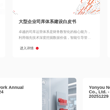
查看所有
大型企业司库体系建设白皮书
卓越的司库运营体系是财务数智化的核心能力，
利用领先技术深度挖掘数据价值，智能引导管理
决策 链、生产经营链、客户服务链更加敏捷高效
进入详情
协同，增强战略決策支持深度，走向价值财务。
ork Annual
Yonyou N
24
Co., Ltd. 
20251229