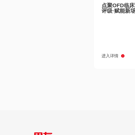
点聚OFD临
评级·赋能新
进入详情