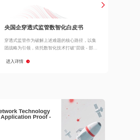
产品 >
央国企穿透式监管数智化白皮书
穿透式监管作为破解上述难题的核心路径，以集
团战略为引领，依托数智化技术打破“层级 - 部门
- 系统” 三重壁垒，实现从集团总部到基层经营单
进入详情
元的纵向全级次贯通、从监管指标到业务源头的
横向全链路延伸、 从风险预警到根因追溯的全周
期管控。
etwork Technology
- Application Proof -