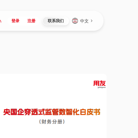
中文
登录
注册
联系我们
Japan
Vietnam
资讯与活动
iuap平台
成为合作伙伴
企业数据
Singapore
Malaysia
心
制造
新闻发布
智能平台
可持续产品与解决方案
数据服务
Indonesia
Thailand
者社区
研发
媒体报道
数据平台
数据安全与隐私
Europe
Turkey
生态定制平台
项目
资料中心
开发平台
社会影响力
Hungary
Mexico
资产
视频中心
云技术平台
人才发展
Hong Kong
Macau
协同
活动中心（日历）
应用平台
公司治理
Taiwan
Global
全球商业创新大会
连接平台
应用下载