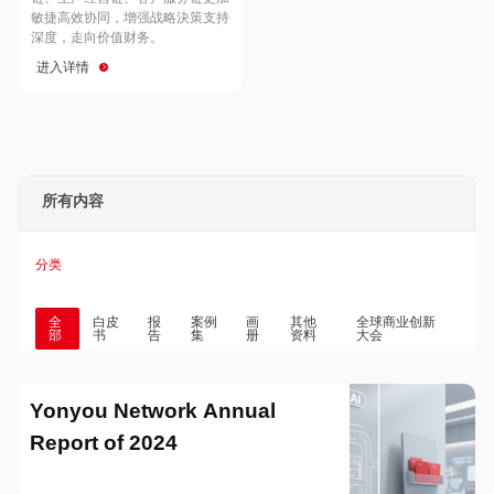
Hong Kong
Macau
敏捷高效协同，增强战略決策支持
深度，走向价值财务。
进入详情
Taiwan
Global
所有内容
分类
全
白皮
报
案例
画
其他
全球商业创新
部
书
告
集
册
资料
大会
Yonyou Network Annual
Report of 2024