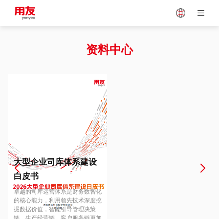
Japan
Vietnam
资料中心
Singapore
Malaysia
Indonesia
Thailand
Europe
Turkey
大型企业司库体系建设
白皮书
Hungary
Mexico
卓越的司库运营体系是财务数智化
的核心能力，利用领先技术深度挖
掘数据价值，智能引导管理决策
链、生产经营链、客户服务链更加