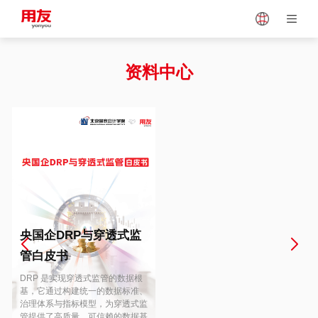
Japan
Vietnam
资料中心
Singapore
Malaysia
Indonesia
Thailand
Europe
Turkey
央国企DRP与穿透式监
管白皮书
Hungary
Mexico
DRP 是实现穿透式监管的数据根
基，它通过构建统一的数据标准、
治理体系与指标模型，为穿透式监
管提供了高质量、可信赖的数据基