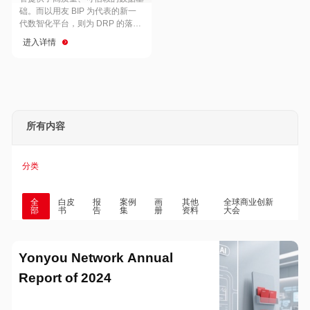
Hong Kong
Macau
础。而以用友 BIP 为代表的新一
代数智化平台，则为 DRP 的落地
与穿透式监管的实现提供了强大的
进入详情
技术支撑
Taiwan
Global
所有内容
分类
全
白皮
报
案例
画
其他
全球商业创新
部
书
告
集
册
资料
大会
Yonyou Network Annual
Report of 2024