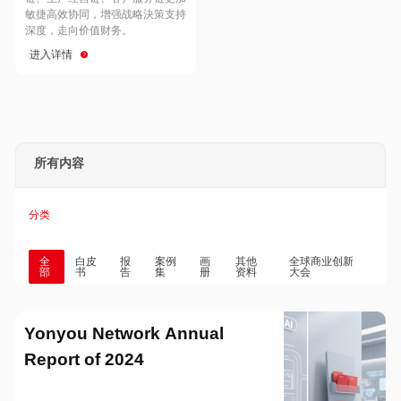
Hong Kong
Macau
敏捷高效协同，增强战略決策支持
深度，走向价值财务。
进入详情
Taiwan
Global
所有内容
分类
全
白皮
报
案例
画
其他
全球商业创新
部
书
告
集
册
资料
大会
Yonyou Network Annual
Report of 2024