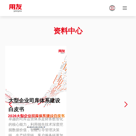
Japan
Vietnam
资料中心
Singapore
Malaysia
Indonesia
Thailand
Europe
Turkey
大型企业司库体系建设
白皮书
Hungary
Mexico
卓越的司库运营体系是财务数智化
的核心能力，利用领先技术深度挖
掘数据价值，智能引导管理决策
链、生产经营链、客户服务链更加