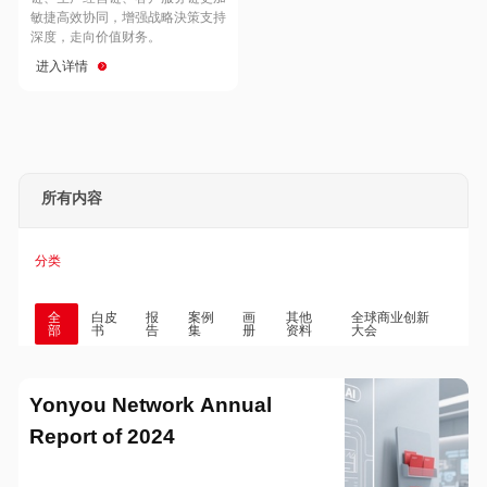
Hong Kong
Macau
敏捷高效协同，增强战略決策支持
深度，走向价值财务。
进入详情
Taiwan
Global
所有内容
分类
全
白皮
报
案例
画
其他
全球商业创新
部
书
告
集
册
资料
大会
Yonyou Network Annual
Report of 2024