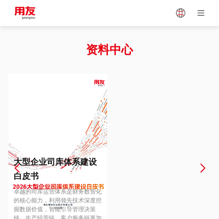
Japan
Vietnam
资料中心
Singapore
Malaysia
Indonesia
Thailand
Europe
Turkey
大型企业司库体系建设
白皮书
Hungary
Mexico
卓越的司库运营体系是财务数智化
的核心能力，利用领先技术深度挖
掘数据价值，智能引导管理决策
链、生产经营链、客户服务链更加