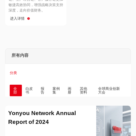
Hong Kong
Macau
敏捷高效协同，增强战略決策支持
深度，走向价值财务。
进入详情
Taiwan
Global
所有内容
分类
全
白皮
报
案例
画
其他
全球商业创新
部
书
告
集
册
资料
大会
Yonyou Network Annual
Report of 2024