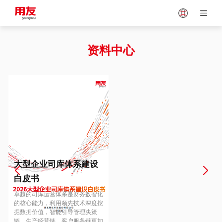
Japan
Vietnam
资料中心
Singapore
Malaysia
Indonesia
Thailand
Europe
Turkey
大型企业司库体系建设
白皮书
Hungary
Mexico
卓越的司库运营体系是财务数智化
的核心能力，利用领先技术深度挖
掘数据价值，智能引导管理决策
链、生产经营链、客户服务链更加