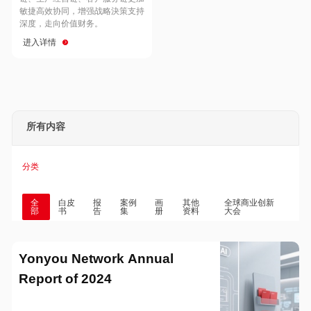
Hong Kong
Macau
敏捷高效协同，增强战略決策支持
深度，走向价值财务。
进入详情
Taiwan
Global
所有内容
分类
全
白皮
报
案例
画
其他
全球商业创新
部
书
告
集
册
资料
大会
Yonyou Network Annual
Report of 2024