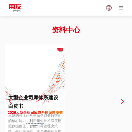
Japan
Vietnam
资料中心
Singapore
Malaysia
Indonesia
Thailand
Europe
Turkey
大型企业司库体系建设
白皮书
Hungary
Mexico
卓越的司库运营体系是财务数智化
的核心能力，利用领先技术深度挖
掘数据价值，智能引导管理决策
链、生产经营链、客户服务链更加