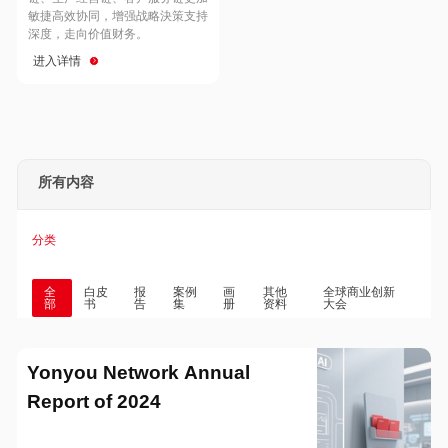
Hong Kong
Macau
敏捷高效协同，增强战略決策支持
深度，走向价值财务。
进入详情
Taiwan
Global
所有内容
分类
全
白皮
报
案例
画
其他
全球商业创新
部
书
告
集
册
资料
大会
Yonyou Network Annual
Report of 2024