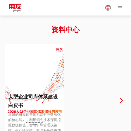
Japan
Vietnam
资料中心
Singapore
Malaysia
Indonesia
Thailand
Europe
Turkey
大型企业司库体系建设
白皮书
Hungary
Mexico
卓越的司库运营体系是财务数智化
的核心能力，利用领先技术深度挖
掘数据价值，智能引导管理决策
链、生产经营链、客户服务链更加