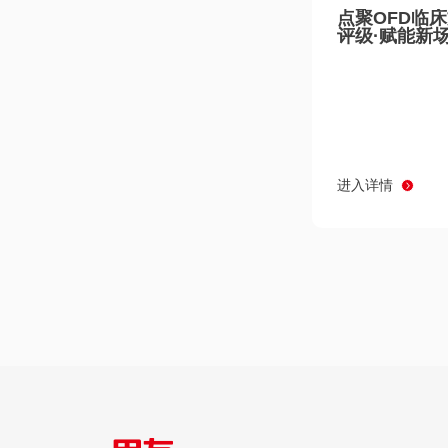
点聚OFD临
评级·赋能新
进入详情