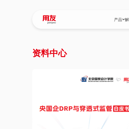
产品
解
YonBIP
行业解决
资料中心
YonBIP（大型
消费品行
YonSuite（
服务
畅捷通（小微企
国资
iuap平台（数
农业
用友BIP超级版
医药
U9 Cloud（
医疗
交通公用
建筑