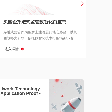
产品 >
央国企穿透式监管数智化白皮书
穿透式监管作为破解上述难题的核心路径，以集
团战略为引领，依托数智化技术打破“层级 - 部门
- 系统” 三重壁垒，实现从集团总部到基层经营单
进入详情
元的纵向全级次贯通、从监管指标到业务源头的
横向全链路延伸、 从风险预警到根因追溯的全周
期管控。
etwork Technology
- Application Proof -