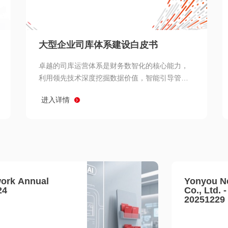
查看所有
大型企业司库体系建设白皮书
卓越的司库运营体系是财务数智化的核心能力，
利用领先技术深度挖掘数据价值，智能引导管理
决策 链、生产经营链、客户服务链更加敏捷高效
进入详情
协同，增强战略決策支持深度，走向价值财务。
ork Annual
Yonyou N
24
Co., Ltd. 
20251229