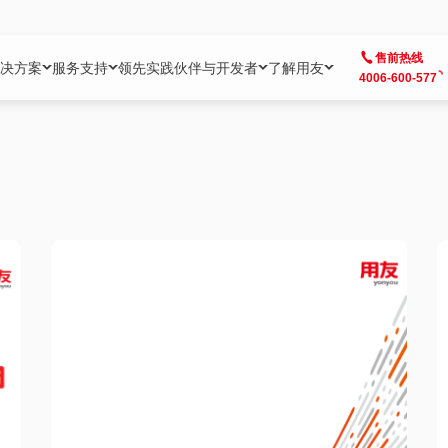
售前热线
决方案
服务支持
领先实践
伙伴与开发者
了解用友
4006-600-577
方案
社区
成为合作伙伴
企业AI
热点解决方案
公司信息
客户支持
开发者
业务领域
企业）
业
用户社区
地产
用友伙伴体系
企业AI
AI+全场景智能服务
了解用友
大型企业客户成功
用友开发者中
财务
成长型企业）
开发者社区
制造
ISV生态伙伴
YonGPT
用友BIP发布时刻
投资者关系
成长型企业客户成功
YonBIP开发
人力
业）
会计家园
金融
专业服务伙伴
智友（YonMate）
用友BIP企业数智化套件
全球分支机构
帮助中心
YonMaker
供应链
智化底座）
摩天
教育
战略联盟伙伴
YonWork
全球化数智运营解决方案
加入用友
友户通
营销
iKM
政务
增值经销伙伴
YonCode
用友BIP国产替代
阳光经营
产品安全中心
采购
制造业云ERP）
烟草
算法备案中心
广信