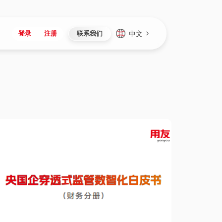
中文
登录
注册
联系我们
Japan
Vietnam
资讯与活动
iuap平台
成为合作伙伴
企业数据
Singapore
Malaysia
心
制造
新闻发布
智能平台
可持续产品与解决方案
数据服务
Indonesia
Thailand
者社区
研发
媒体报道
数据平台
数据安全与隐私
Europe
Turkey
生态定制平台
项目
资料中心
开发平台
社会影响力
Hungary
Mexico
资产
视频中心
云技术平台
人才发展
Hong Kong
Macau
协同
活动中心（日历）
应用平台
公司治理
Taiwan
Global
全球商业创新大会
连接平台
应用下载