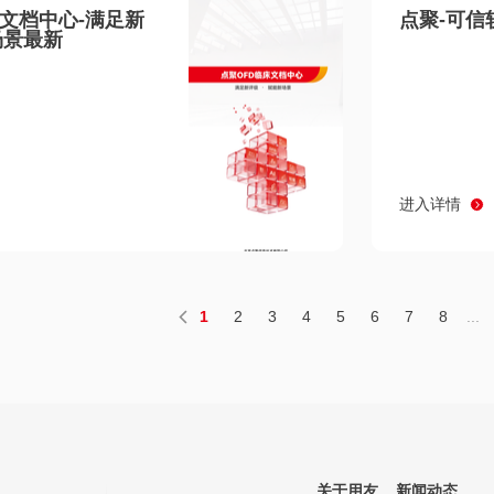
床文档中心-满足新
点聚-可信
场景最新
进入详情
1
2
3
4
5
6
7
8
...
关于用友
新闻动态