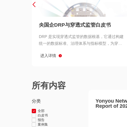
央国企DRP与穿透式监管白皮书
DRP 是实现穿透式监管的数据根基，它通过构建
统一的数据标准、治理体系与指标模型，为穿透
式监管提供了高质量、可信赖的数据基础。而以
进入详情
用友 BIP 为代表的新一代数智化平台，则为 DRP
的落地与穿透式监管的实现提供了强大的技术支
撑
所有内容
Yonyou Netw
分类
Report of 20
全部
白皮书
报告
案例集