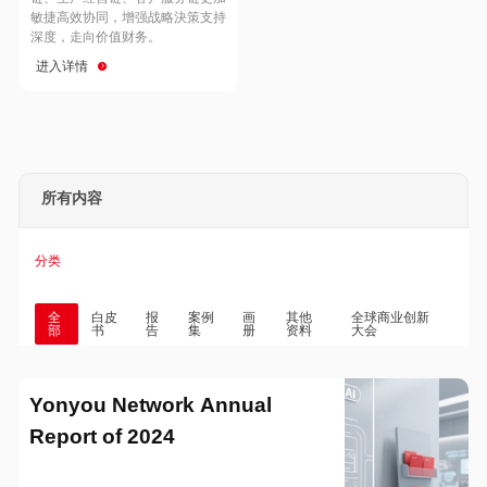
Hong Kong
Macau
敏捷高效协同，增强战略決策支持
深度，走向价值财务。
进入详情
Taiwan
Global
所有内容
分类
全
白皮
报
案例
画
其他
全球商业创新
部
书
告
集
册
资料
大会
Yonyou Network Annual
Report of 2024