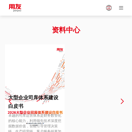
Japan
Vietnam
资料中心
Singapore
Malaysia
Indonesia
Thailand
Europe
Turkey
大型企业司库体系建设
白皮书
Hungary
Mexico
卓越的司库运营体系是财务数智化
的核心能力，利用领先技术深度挖
掘数据价值，智能引导管理决策
链、生产经营链、客户服务链更加