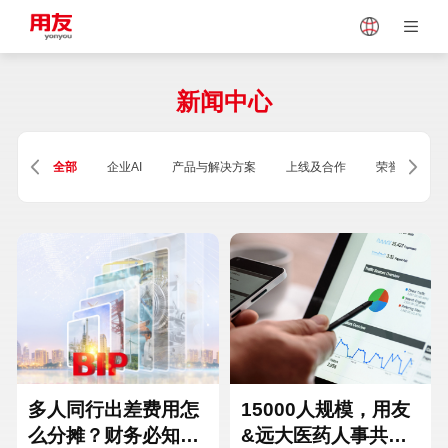
Japan
Vietnam
新闻中心
Singapore
Malaysia
全部
企业AI
产品与解决方案
上线及合作
荣誉及资质
Indonesia
Thailand
Europe
Turkey
Hungary
Mexico
多人同行出差费用怎
15000人规模，用友
么分摊？财务必知的
&远大医药人事共享