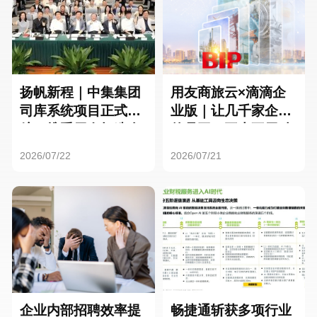
扬帆新程｜中集集团
用友商旅云×滴滴企
司库系统项目正式启
业版｜让几千家企业
航，携手用友打造全
的员工，再也不用贴
球化资金管理新标杆
发票了
2026/07/22
2026/07/21
企业内部招聘效率提
畅捷通斩获多项行业