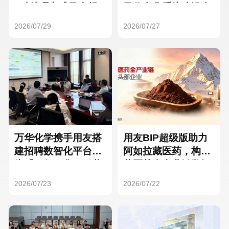
Hong Kong
Macau
3种处理方式及合规
及信息化系统建设全
要点
面启动
2026/07/29
2026/07/27
Taiwan
Global
万华化学携手用友搭
用友BIP超级版助力
建招聘数智化平台，
阿如拉藏医药，构建
为「万亿万华」积蓄
藏医药全产业链数智
核心人才
一体化平台
2026/07/23
2026/07/22