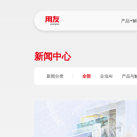
产品
解
YonBIP
行业解决
新闻中心
YonBIP（大型
消费品行
YonSuite（
服务
新闻分类
全部
企业AI
产品与
畅捷通（小微企
国资
iuap平台（数
农业
用友BIP超级版
医药
U9 Cloud（
医疗
交通公用
建筑