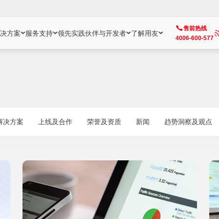
售前热线
决方案
服务支持
领先实践
伙伴与开发者
了解用友
4006-600-577
方案
社区
成为合作伙伴
企业AI
热点解决方案
公司信息
客户支持
开发者
业务领域
企业）
业
用户社区
地产
用友伙伴体系
企业AI
AI+全场景智能服务
了解用友
大型企业客户成功
用友开发者中
财务
成长型企业）
开发者社区
制造
ISV生态伙伴
YonGPT
用友BIP发布时刻
投资者关系
成长型企业客户成功
YonBIP开发
人力
解决方案
上线及合作
荣誉及资质
新闻
趋势洞察及观点
业）
会计家园
金融
专业服务伙伴
智友（YonMate）
用友BIP企业数智化套件
全球分支机构
帮助中心
YonMaker
供应链
智化底座）
摩天
教育
战略联盟伙伴
YonWork
全球化数智运营解决方案
加入用友
友户通
营销
iKM
政务
增值经销伙伴
YonCode
用友BIP国产替代
阳光经营
产品安全中心
采购
制造业云ERP）
烟草
算法备案中心
广信