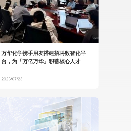
产品 >
万华化学携手用友搭建招聘数智化平
台，为「万亿万华」积蓄核心人才
2026/07/23