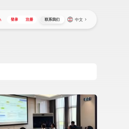
中文
登录
注册
联系我们
Japan
Vietnam
资讯与活动
iuap平台
成为合作伙伴
企业数据
Singapore
Malaysia
心
制造
新闻发布
智能平台
可持续产品与解决方案
数据服务
Indonesia
Thailand
者社区
研发
媒体报道
数据平台
数据安全与隐私
Europe
Turkey
生态定制平台
项目
资料中心
开发平台
社会影响力
Hungary
Mexico
资产
视频中心
云技术平台
人才发展
Hong Kong
Macau
协同
活动中心（日历）
应用平台
公司治理
Taiwan
Global
全球商业创新大会
连接平台
应用下载