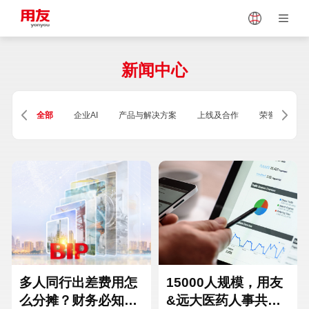
Japan
Vietnam
新闻中心
Singapore
Malaysia
全部
企业AI
产品与解决方案
上线及合作
荣誉及资质
Indonesia
Thailand
Europe
Turkey
Hungary
Mexico
多人同行出差费用怎
15000人规模，用友
么分摊？财务必知的
&远大医药人事共享