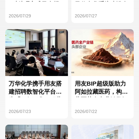
Hong Kong
Macau
3种处理方式及合规
及信息化系统建设全
要点
面启动
2026/07/29
2026/07/27
Taiwan
Global
万华化学携手用友搭
用友BIP超级版助力
建招聘数智化平台，
阿如拉藏医药，构建
为「万亿万华」积蓄
藏医药全产业链数智
核心人才
一体化平台
2026/07/23
2026/07/22