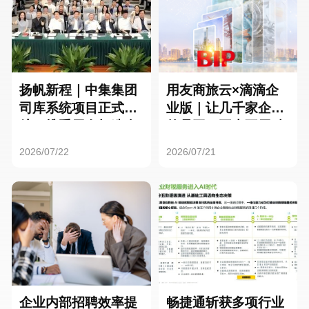
扬帆新程｜中集集团
用友商旅云×滴滴企
司库系统项目正式启
业版｜让几千家企业
航，携手用友打造全
的员工，再也不用贴
球化资金管理新标杆
发票了
2026/07/22
2026/07/21
企业内部招聘效率提
畅捷通斩获多项行业