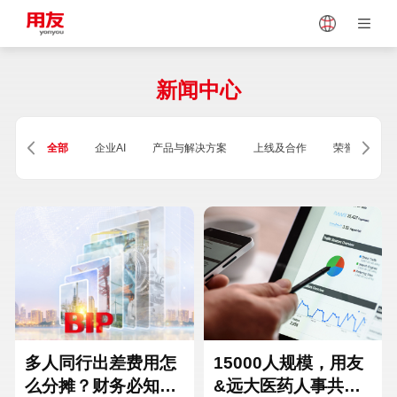
Japan
Vietnam
新闻中心
Singapore
Malaysia
全部
企业AI
产品与解决方案
上线及合作
荣誉及资质
Indonesia
Thailand
Europe
Turkey
Hungary
Mexico
多人同行出差费用怎
15000人规模，用友
么分摊？财务必知的
&远大医药人事共享