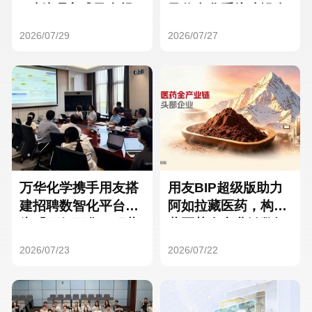
Hong Kong
Macau
3种处理方式及合规
及信息化系统建设全
要点
面启动
2026/07/29
2026/07/27
Taiwan
Global
万华化学携手用友搭
用友BIP超级版助力
建招聘数智化平台，
阿如拉藏医药，构建
为「万亿万华」积蓄
藏医药全产业链数智
核心人才
一体化平台
2026/07/23
2026/07/22