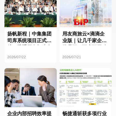
扬帆新程｜中集集团
用友商旅云×滴滴企
司库系统项目正式启
业版｜让几千家企业
航，携手用友打造全
的员工，再也不用贴
球化资金管理新标杆
发票了
2026/07/22
2026/07/21
企业内部招聘效率提
畅捷通斩获多项行业