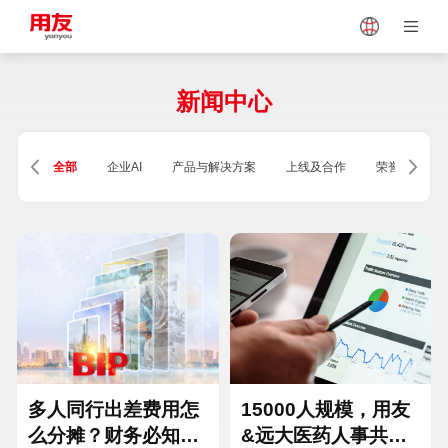
Japan
Vietnam
新闻中心
Singapore
Malaysia
全部
企业AI
产品与解决方案
上线及合作
荣誉及资质
Indonesia
Thailand
Europe
Turkey
Hungary
Mexico
多人同行出差费用怎
15000人规模，用友
么分摊？财务必知的
&远大医药人事共享