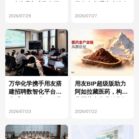
Hong Kong
Macau
3种处理方式及合规
及信息化系统建设全
要点
面启动
2026/07/29
2026/07/27
Taiwan
Global
万华化学携手用友搭
用友BIP超级版助力
建招聘数智化平台，
阿如拉藏医药，构建
为「万亿万华」积蓄
藏医药全产业链数智
核心人才
一体化平台
2026/07/23
2026/07/22