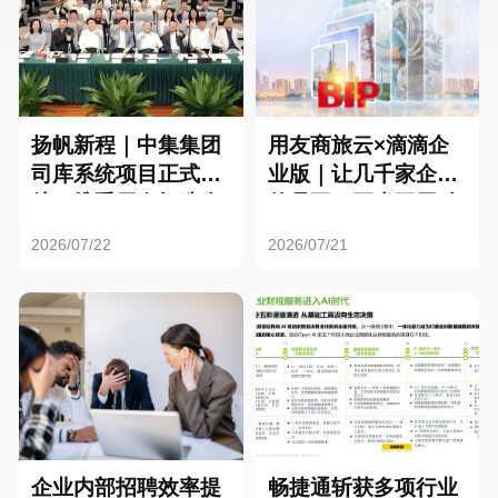
扬帆新程｜中集集团
用友商旅云×滴滴企
司库系统项目正式启
业版｜让几千家企业
航，携手用友打造全
的员工，再也不用贴
球化资金管理新标杆
发票了
2026/07/22
2026/07/21
企业内部招聘效率提
畅捷通斩获多项行业