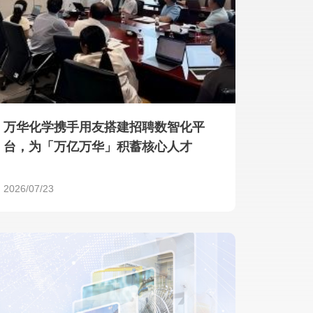
产品 >
万华化学携手用友搭建招聘数智化平
台，为「万亿万华」积蓄核心人才
2026/07/23