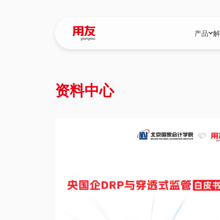
产品
解
YonBIP
行业解决
资料中心
YonBIP（大型
消费品行
YonSuite（
服务
畅捷通（小微企
国资
iuap平台（数
农业
用友BIP超级版
医药
U9 Cloud（
医疗
交通公用
建筑