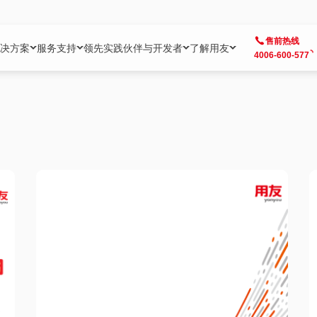
售前热线
决方案
服务支持
领先实践
伙伴与开发者
了解用友
4006-600-577
方案
社区
成为合作伙伴
企业AI
热点解决方案
公司信息
客户支持
开发者
业务领域
企业）
业
用户社区
地产
用友伙伴体系
企业AI
AI+全场景智能服务
了解用友
大型企业客户成功
用友开发者中
财务
成长型企业）
开发者社区
制造
ISV生态伙伴
YonGPT
用友BIP发布时刻
投资者关系
成长型企业客户成功
YonBIP开发
人力
业）
会计家园
金融
专业服务伙伴
智友（YonMate）
用友BIP企业数智化套件
全球分支机构
帮助中心
YonMaker
供应链
智化底座）
摩天
教育
战略联盟伙伴
YonWork
全球化数智运营解决方案
加入用友
友户通
营销
iKM
政务
增值经销伙伴
YonCode
用友BIP国产替代
阳光经营
产品安全中心
采购
制造业云ERP）
烟草
算法备案中心
广信