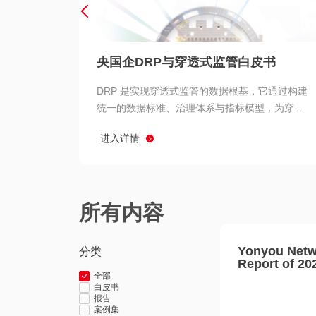
央国企DRP与穿透式监管白皮书
DRP 是实现穿透式监管的数据根基，它通过构建
统一的数据标准、治理体系与指标模型，为穿透
式监管提供了高质量、可信赖的数据基础。而以
进入详情
用友 BIP 为代表的新一代数智化平台，则为 DRP
的落地与穿透式监管的实现提供了强大的技术支
撑
所有内容
Yonyou Netw
分类
Report of 20
全部
白皮书
报告
案例集