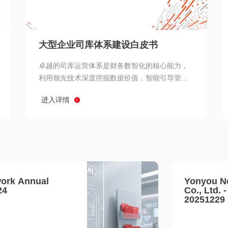
查看所有
大型企业司库体系建设白皮书
卓越的司库运营体系是财务数智化的核心能力，
利用领先技术深度挖掘数据价值，智能引导管理
决策 链、生产经营链、客户服务链更加敏捷高效
进入详情
协同，增强战略決策支持深度，走向价值财务。
ork Annual
Yonyou N
24
Co., Ltd. 
20251229