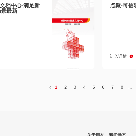
床文档中心-满足新
点聚-可信
场景最新
进入详情
1
2
3
4
5
6
7
8
...
关于用友
新闻动态