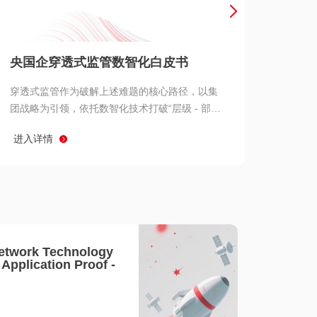
产品 >
央国企穿透式监管数智化白皮书
穿透式监管作为破解上述难题的核心路径，以集
团战略为引领，依托数智化技术打破“层级 - 部门
- 系统” 三重壁垒，实现从集团总部到基层经营单
进入详情
元的纵向全级次贯通、从监管指标到业务源头的
横向全链路延伸、 从风险预警到根因追溯的全周
期管控。
etwork Technology
- Application Proof -