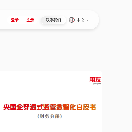
中文
登录
注册
联系我们
Japan
Vietnam
资讯与活动
iuap平台
成为合作伙伴
企业数据
Singapore
Malaysia
心
制造
新闻发布
智能平台
可持续产品与解决方案
数据服务
Indonesia
Thailand
者社区
研发
媒体报道
数据平台
数据安全与隐私
Europe
Turkey
生态定制平台
项目
资料中心
开发平台
社会影响力
Hungary
Mexico
资产
视频中心
云技术平台
人才发展
Hong Kong
Macau
协同
活动中心（日历）
应用平台
公司治理
Taiwan
Global
全球商业创新大会
连接平台
应用下载