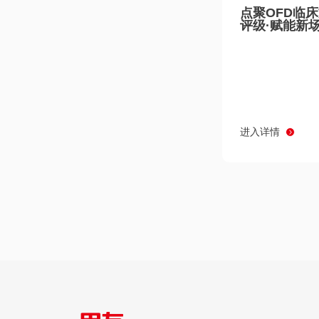
点聚OFD临
评级·赋能新
进入详情