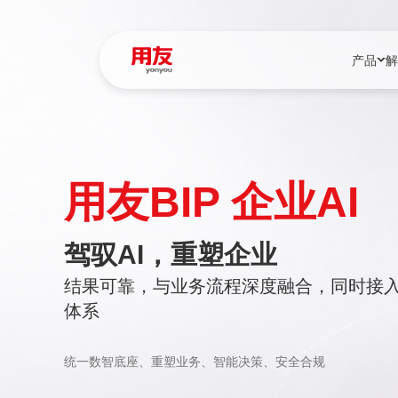
产品
解
YonBIP
行业解决
YonBIP（大型
消费品行
用友BIP 企业AI
YonSuite（
服务
畅捷通（小微企
国资
驾驭AI，重塑企业
iuap平台（数
农业
结果可靠，与业务流程深度融合，同时接
用友BIP超级版
医药
体系
U9 Cloud（
医疗
交通公用
统一数智底座、重塑业务、智能决策、安全合规
建筑