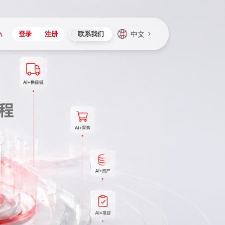
中文
登录
注册
联系我们
Japan
Vietnam
资讯与活动
iuap平台
成为合作伙伴
企业数据
Singapore
Malaysia
心
制造
新闻发布
智能平台
可持续产品与解决方案
数据服务
Indonesia
Thailand
者社区
研发
媒体报道
数据平台
数据安全与隐私
Europe
Turkey
生态定制平台
项目
资料中心
开发平台
社会影响力
Hungary
Mexico
资产
视频中心
云技术平台
人才发展
Hong Kong
Macau
协同
活动中心（日历）
应用平台
公司治理
Taiwan
Global
全球商业创新大会
连接平台
应用下载