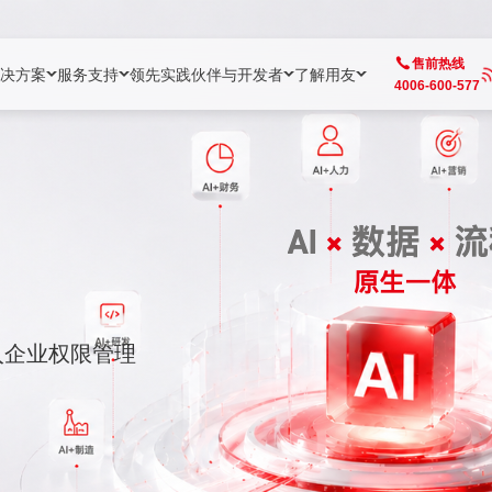
售前热线
决方案
服务支持
领先实践
伙伴与开发者
了解用友
4006-600-577
方案
社区
成为合作伙伴
企业AI
热点解决方案
公司信息
客户支持
开发者
业务领域
企业）
业
用户社区
地产
用友伙伴体系
企业AI
AI+全场景智能服务
了解用友
大型企业客户成功
用友开发者中
财务
成长型企业）
开发者社区
制造
ISV生态伙伴
YonGPT
用友BIP发布时刻
投资者关系
成长型企业客户成功
YonBIP开发
人力
业）
会计家园
金融
专业服务伙伴
智友（YonMate）
用友BIP企业数智化套件
全球分支机构
帮助中心
YonMaker
供应链
智化底座）
摩天
教育
战略联盟伙伴
YonWork
全球化数智运营解决方案
加入用友
友户通
营销
入企业权限管理
iKM
政务
增值经销伙伴
YonCode
用友BIP国产替代
阳光经营
产品安全中心
采购
制造业云ERP）
烟草
算法备案中心
广信