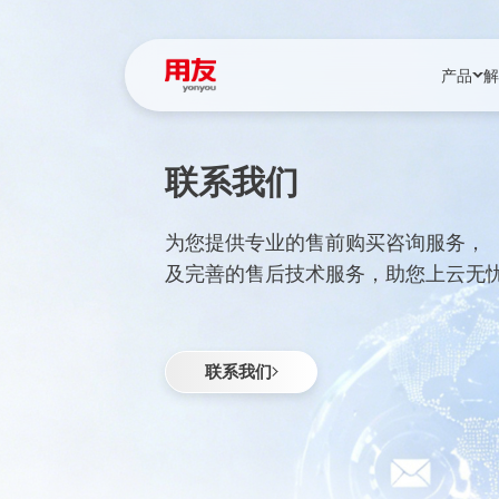
产品
解
联系我们
YonBIP
行业解决
YonBIP（大型
消费品行
为您提供专业的售前购买咨询服务，
YonSuite（
服务
及完善的售后技术服务，助您上云无
畅捷通（小微企
国资
iuap平台（数
农业
联系我们
用友BIP超级版
医药
U9 Cloud（
医疗
交通公用
建筑