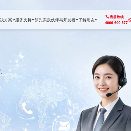
售前热线
决方案
服务支持
领先实践
伙伴与开发者
了解用友
4006-600-577
方案
社区
成为合作伙伴
企业AI
热点解决方案
公司信息
客户支持
开发者
业务领域
企业）
业
用户社区
地产
用友伙伴体系
企业AI
AI+全场景智能服务
了解用友
大型企业客户成功
用友开发者中
财务
成长型企业）
开发者社区
制造
ISV生态伙伴
YonGPT
用友BIP发布时刻
投资者关系
成长型企业客户成功
YonBIP开发
人力
忧
业）
会计家园
金融
专业服务伙伴
智友（YonMate）
用友BIP企业数智化套件
全球分支机构
帮助中心
YonMaker
供应链
智化底座）
摩天
教育
战略联盟伙伴
YonWork
全球化数智运营解决方案
加入用友
友户通
营销
iKM
政务
增值经销伙伴
YonCode
用友BIP国产替代
阳光经营
产品安全中心
采购
制造业云ERP）
烟草
算法备案中心
广信