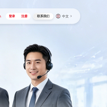
中文
登录
注册
联系我们
Japan
Vietnam
资讯与活动
iuap平台
成为合作伙伴
企业数据
Singapore
Malaysia
心
制造
新闻发布
智能平台
可持续产品与解决方案
数据服务
Indonesia
Thailand
者社区
研发
媒体报道
数据平台
数据安全与隐私
Europe
Turkey
生态定制平台
项目
资料中心
开发平台
社会影响力
Hungary
Mexico
资产
视频中心
云技术平台
人才发展
Hong Kong
Macau
协同
活动中心（日历）
应用平台
公司治理
Taiwan
Global
全球商业创新大会
连接平台
应用下载