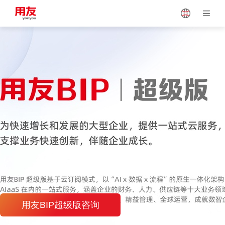
Japan
Vietnam
Singapore
Malaysia
Indonesia
Thailand
Europe
Turkey
Hungary
Mexico
用友BIP超级版咨询