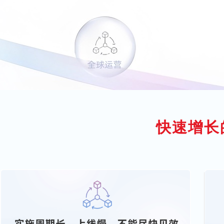
Hong Kong
Macau
Taiwan
Global
快速增长