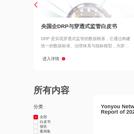
央国企DRP与穿透式监管白皮书
DRP 是实现穿透式监管的数据根基，它通过构建
统一的数据标准、治理体系与指标模型，为穿透
式监管提供了高质量、可信赖的数据基础。而以
进入详情
用友 BIP 为代表的新一代数智化平台，则为 DRP
的落地与穿透式监管的实现提供了强大的技术支
撑
所有内容
Yonyou Netw
分类
Report of 20
全部
白皮书
报告
案例集