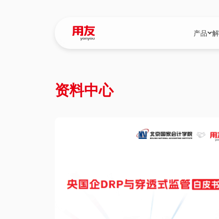
产品
解
YonBIP
行业解决
资料中心
YonBIP（大型
消费品行
YonSuite（
服务
畅捷通（小微企
国资
iuap平台（数
农业
用友BIP超级版
医药
U9 Cloud（
医疗
交通公用
建筑