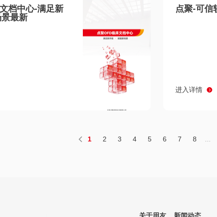
床文档中心-满足新
点聚-可信
场景最新
进入详情
1
2
3
4
5
6
7
8
...
关于用友
新闻动态