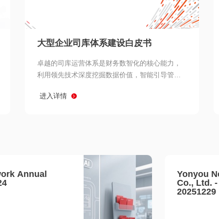
查看所有
大型企业司库体系建设白皮书
卓越的司库运营体系是财务数智化的核心能力，
利用领先技术深度挖掘数据价值，智能引导管理
决策 链、生产经营链、客户服务链更加敏捷高效
进入详情
协同，增强战略決策支持深度，走向价值财务。
ork Annual
Yonyou N
24
Co., Ltd. 
20251229