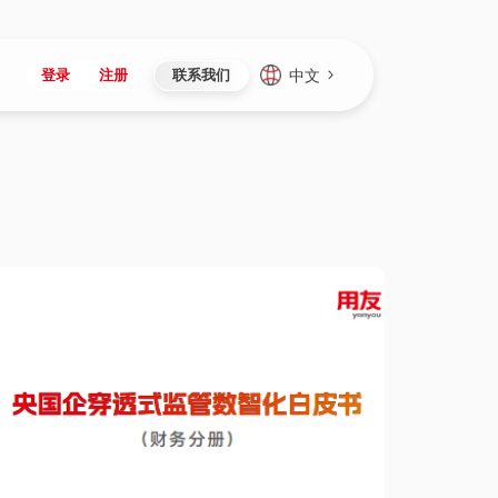
中文
登录
注册
联系我们
Japan
Vietnam
资讯与活动
iuap平台
成为合作伙伴
企业数据
Singapore
Malaysia
心
制造
新闻发布
智能平台
可持续产品与解决方案
数据服务
Indonesia
Thailand
者社区
研发
媒体报道
数据平台
数据安全与隐私
Europe
Turkey
生态定制平台
项目
资料中心
开发平台
社会影响力
Hungary
Mexico
资产
视频中心
云技术平台
人才发展
Hong Kong
Macau
协同
活动中心（日历）
应用平台
公司治理
Taiwan
Global
全球商业创新大会
连接平台
应用下载