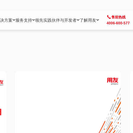
售前热线
决方案
服务支持
领先实践
伙伴与开发者
了解用友
4006-600-577
方案
社区
成为合作伙伴
企业AI
热点解决方案
公司信息
客户支持
开发者
业务领域
企业）
业
用户社区
地产
用友伙伴体系
企业AI
AI+全场景智能服务
了解用友
大型企业客户成功
用友开发者中
财务
成长型企业）
开发者社区
制造
ISV生态伙伴
YonGPT
用友BIP发布时刻
投资者关系
成长型企业客户成功
YonBIP开发
人力
业）
会计家园
金融
专业服务伙伴
智友（YonMate）
用友BIP企业数智化套件
全球分支机构
帮助中心
YonMaker
供应链
智化底座）
摩天
教育
战略联盟伙伴
YonWork
全球化数智运营解决方案
加入用友
友户通
营销
iKM
政务
增值经销伙伴
YonCode
用友BIP国产替代
阳光经营
产品安全中心
采购
制造业云ERP）
烟草
算法备案中心
广信