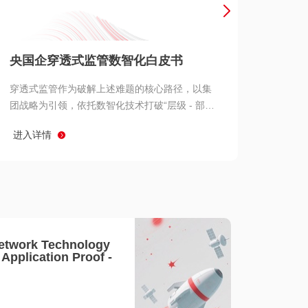
产品 >
央国企穿透式监管数智化白皮书
穿透式监管作为破解上述难题的核心路径，以集
团战略为引领，依托数智化技术打破“层级 - 部门
- 系统” 三重壁垒，实现从集团总部到基层经营单
进入详情
元的纵向全级次贯通、从监管指标到业务源头的
横向全链路延伸、 从风险预警到根因追溯的全周
期管控。
etwork Technology
- Application Proof -