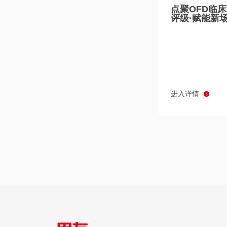
点聚OFD临
评级·赋能新
进入详情