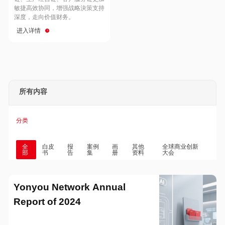
Hong Kong
Macau
敏捷高效协同，增强战略決策支持
深度，走向价值财务。
进入详情
Taiwan
Global
所有内容
分类
全
白皮
报
案例
画
其他
全球商业创新
部
书
告
集
册
资料
大会
Yonyou Network Annual
Report of 2024