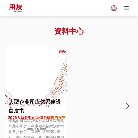
Japan
Vietnam
资料中心
Singapore
Malaysia
Indonesia
Thailand
Europe
Turkey
大型企业司库体系建设
白皮书
Hungary
Mexico
卓越的司库运营体系是财务数智化
的核心能力，利用领先技术深度挖
掘数据价值，智能引导管理决策
链、生产经营链、客户服务链更加