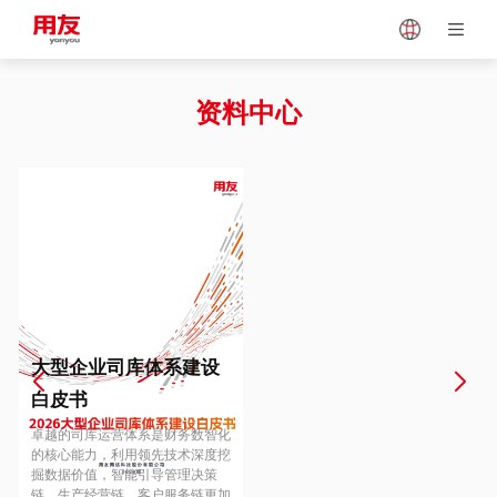
Japan
Vietnam
资料中心
Singapore
Malaysia
Indonesia
Thailand
Europe
Turkey
大型企业司库体系建设
白皮书
Hungary
Mexico
卓越的司库运营体系是财务数智化
的核心能力，利用领先技术深度挖
掘数据价值，智能引导管理决策
链、生产经营链、客户服务链更加