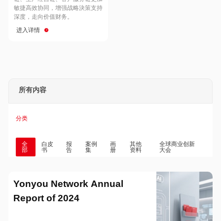
Hong Kong
Macau
敏捷高效协同，增强战略決策支持
深度，走向价值财务。
进入详情
Taiwan
Global
所有内容
分类
全
白皮
报
案例
画
其他
全球商业创新
部
书
告
集
册
资料
大会
Yonyou Network Annual
Report of 2024