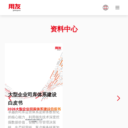
Japan
Vietnam
资料中心
Singapore
Malaysia
Indonesia
Thailand
Europe
Turkey
大型企业司库体系建设
白皮书
Hungary
Mexico
卓越的司库运营体系是财务数智化
的核心能力，利用领先技术深度挖
掘数据价值，智能引导管理决策
链、生产经营链、客户服务链更加