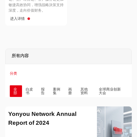
Hong Kong
Macau
敏捷高效协同，增强战略決策支持
深度，走向价值财务。
进入详情
Taiwan
Global
所有内容
分类
全
白皮
报
案例
画
其他
全球商业创新
部
书
告
集
册
资料
大会
Yonyou Network Annual
Report of 2024